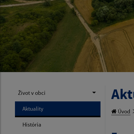
Akt
Život v obci
Aktuality
Úvod
História