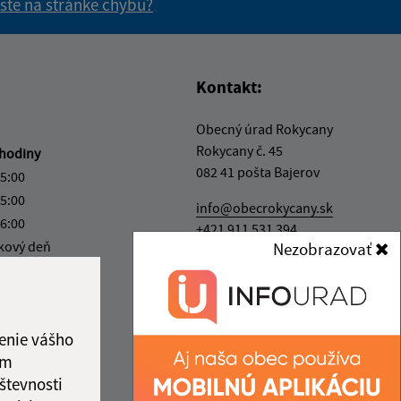
 ste na stránke chybu?
vás užitočné?
e pre vás užitočné?
Kontakt:
Obecný úrad Rokycany
Rokycany č. 45
hodiny
082 41 pošta Bajerov
15:00
15:00
info@obecrokycany.sk
16:00
+421 911 531 394
kový deň
Nezobrazovať
IČO: 00327701
12:00
enie vášho
ám
števnosti