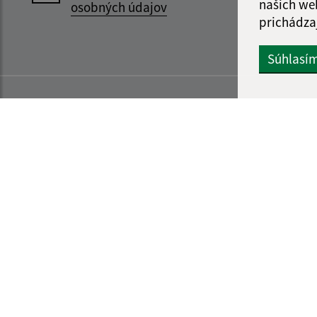
našich we
osobných údajov
prichádza
Súhlasí