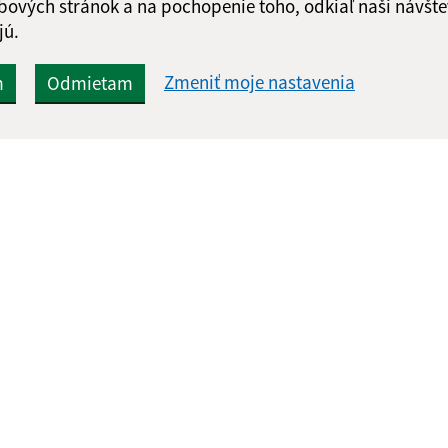
bových stránok a na pochopenie toho, odkiaľ naši návšte
jú.
Zmeniť moje nastavenia
m
Odmietam