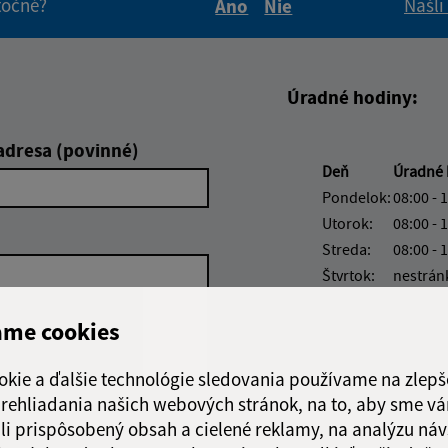
itočné?
Našli
Áno
Nie
Boli tieto informácie pre 
Boli tieto informáci
Úradné hodiny:
adresa (povinné)
Deň
Úradné 
Pondelok:
08:00 - 
Utorok:
08:00 - 
Streda:
08:00 - 
Štvrtok:
nestrán
Piatok:
08:00 - 
ame cookies
okie a ďalšie technológie sledovania používame na zlepš
 prehliadania našich webových stránok, na to, aby sme v
Google reCaptcha Response
li prispôsobený obsah a cielené reklamy, na analýzu náv
Odoslať správu