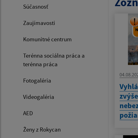
Zozn
Súčasnosť
Zaujímavosti
Komunitné centrum
Terénna sociálna práca a
terénna práca
04.08.20
Fotogaléria
Vyhlá
zvýš
Videogaléria
nebez
AED
požia
Ženy z Rokycan