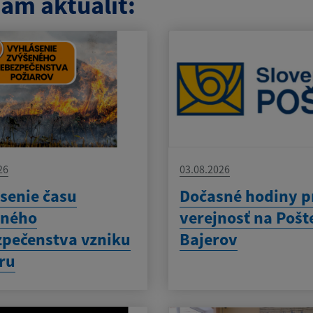
am aktualít:
26
03.08.2026
senie času
Dočasné hodiny p
eného
verejnosť na Pošt
pečenstva vzniku
Bajerov
ru