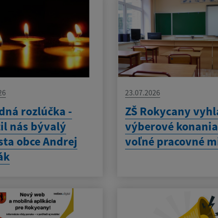
26
23.07.2026
dná rozlúčka -
ZŠ Rokycany vyhl
il nás bývalý
výberové konania
sta obce Andrej
voľné pracovné m
ák