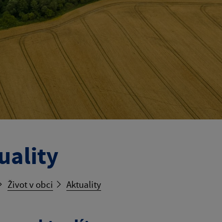
uality
Život v obci
Aktuality