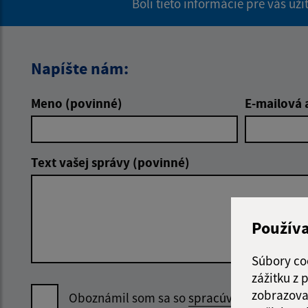
Boli tieto informácie pre vás už
Napíšte nám:
Meno (povinné)
E-mailová 
Text vašej správy (povinné)
Použív
Súbory co
zážitku z
zobrazova
Oboznámil som sa so
spracúvaním