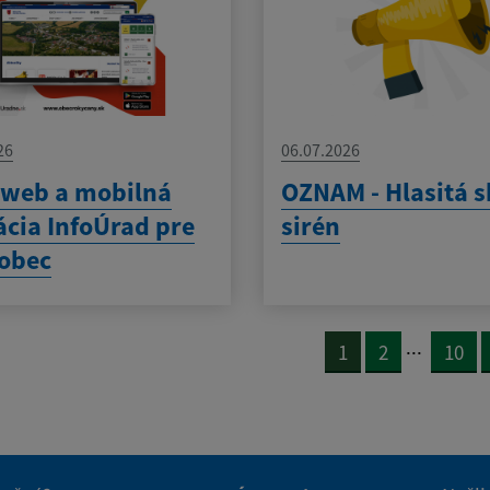
26
06.07.2026
 web a mobilná
OZNAM - Hlasitá 
ácia InfoÚrad pre
sirén
obec
...
1
2
10