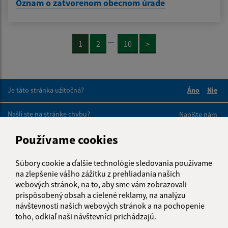
Oznam o zatvorenom obecnom úrade
...
1
2
10
>
Je táto stránka užitočná?
Áno
Nie
Boli tieto 
Boli 
Našli ste na stránke chybu?
Napíšte nám
Používame cookies
Napíšte nám:
Meno (povinné)
Súbory cookie a ďalšie technológie sledovania používame
na zlepšenie vášho zážitku z prehliadania našich
webových stránok, na to, aby sme vám zobrazovali
prispôsobený obsah a cielené reklamy, na analýzu
E-mailová adresa (povinné)
návštevnosti našich webových stránok a na pochopenie
toho, odkiaľ naši návštevníci prichádzajú.