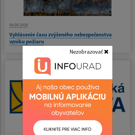
04.08.2026
Vyhlásenie času zvýšeného nebezpečenstva
vzniku požiaru
Nezobrazovať