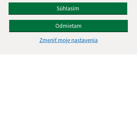
Súhlasím
Text vašej správy (povinné)
Odmietam
Zmeniť moje nastavenia
Oboznámil som sa so
spracúvaním osobných
údajov
Google reCaptcha Response
Odoslať správu
Úradné hodiny:
Deň
Úradné hodiny