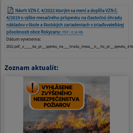
Návrh VZN č. 4/2022 ktorým sa mení a dopĺňa VZN č.
4/2019 o výške mesačného príspevku na čiastočnú úhradu
nákladov v škole a školských zariadeniach v zriaďovateľskej
pôsobnosti obce Rokycany
| PDF | 0.16 Mb
Dátum vyvesenia:
2022.pdf._v____ka_pr__spevku_na___hradu_mesa__n__ho_pr__spevku_4.N
Zoznam aktualít: