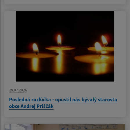
29.07.2026
Posledná rozlúčka - opustil nás bývalý starosta
obce Andrej Priščák