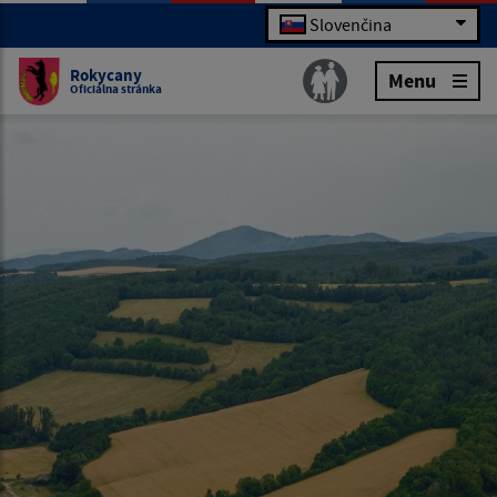
Slovenčina
Rokycany
Menu
Oficiálna stránka