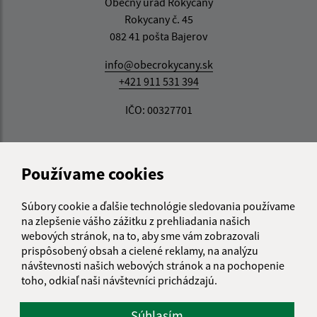
Obecný úrad Rokycany
Rokycany č. 45
082 41 pošta Bajerov
info@obecrokycany.sk
+421 911 531 394
IČO: 00327701
Používame cookies
Súbory cookie a ďalšie technológie sledovania používame
na zlepšenie vášho zážitku z prehliadania našich
webových stránok, na to, aby sme vám zobrazovali
prispôsobený obsah a cielené reklamy, na analýzu
návštevnosti našich webových stránok a na pochopenie
toho, odkiaľ naši návštevníci prichádzajú.
Súhlasím