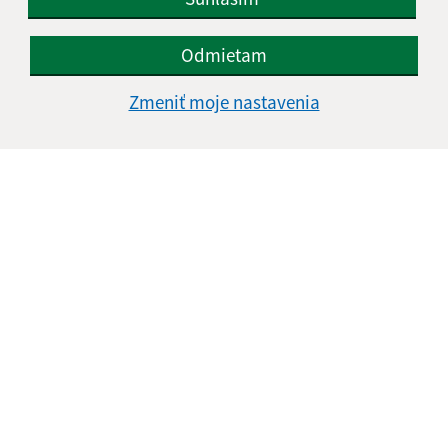
Odmietam
Informácie o stránke:
Zmeniť moje nastavenia
Vyhlásenie o prístupnosti
Autorské práva
Ochrana osobných údajov
Navigácia:
Vytlačiť aktuálnu stránku
Mapa stránok
Cookies
Rýchle odkazy:
Aktuality
Projekty
História
Fotogaléria