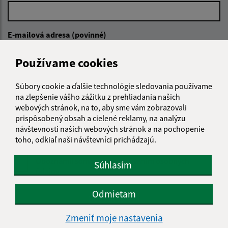
E-mailová adresa (povinné)
Používame cookies
Text vašej správy (povinné)
Súbory cookie a ďalšie technológie sledovania používame
na zlepšenie vášho zážitku z prehliadania našich
webových stránok, na to, aby sme vám zobrazovali
prispôsobený obsah a cielené reklamy, na analýzu
návštevnosti našich webových stránok a na pochopenie
toho, odkiaľ naši návštevníci prichádzajú.
Oboznámil som sa so
spracúvaním osobných
Súhlasím
údajov
Odmietam
Google reCaptcha Response
Odoslať správu
Zmeniť moje nastavenia