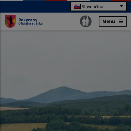
Slovenčina
Rokycany
Menu
Oficiálna stránka