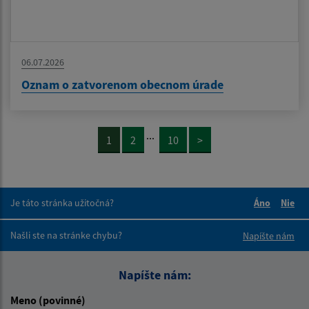
06.07.2026
Oznam o zatvorenom obecnom úrade
...
1
2
10
>
Je táto stránka užitočná?
Áno
Nie
Boli tieto 
Boli 
Našli ste na stránke chybu?
Napíšte nám
Napíšte nám:
Meno (povinné)