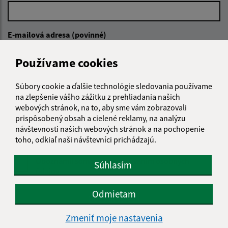
E-mailová adresa (povinné)
Používame cookies
Text vašej správy (povinné)
Súbory cookie a ďalšie technológie sledovania používame
na zlepšenie vášho zážitku z prehliadania našich
webových stránok, na to, aby sme vám zobrazovali
prispôsobený obsah a cielené reklamy, na analýzu
návštevnosti našich webových stránok a na pochopenie
toho, odkiaľ naši návštevníci prichádzajú.
Oboznámil som sa so
spracúvaním osobných
Súhlasím
údajov
Odmietam
Google reCaptcha Response
Odoslať správu
Zmeniť moje nastavenia