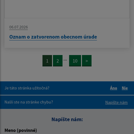
06.07.2026
Oznam o zatvorenom obecnom úrade
...
1
2
10
>
Je táto stránka užitočná?
Áno
Nie
Boli tieto 
Boli 
Našli ste na stránke chybu?
Napíšte nám
Napíšte nám:
Meno (povinné)