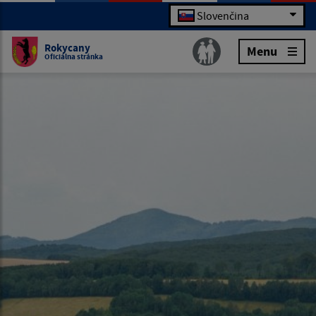
Slovenčina
Rokycany
Menu
Oficiálna stránka