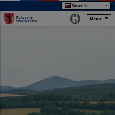
Slovenčina
Rokycany
Menu
Oficiálna stránka