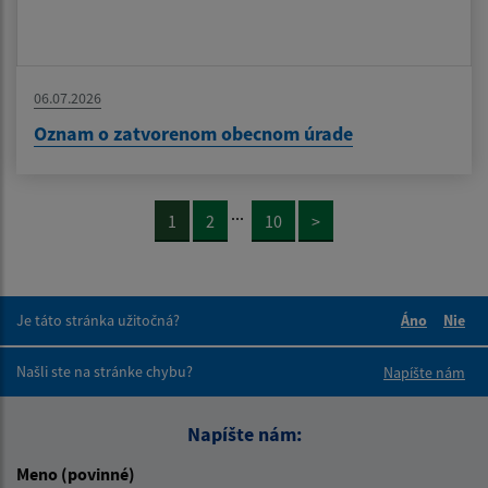
06.07.2026
Oznam o zatvorenom obecnom úrade
...
1
2
10
>
Je táto stránka užitočná?
Áno
Nie
Boli tieto 
Boli 
Našli ste na stránke chybu?
Napíšte nám
Napíšte nám:
Meno (povinné)