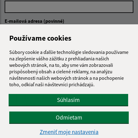
E-mailová adresa (povinné)
Používame cookies
Text vašej správy (povinné)
Súbory cookie a ďalšie technológie sledovania používame
na zlepšenie vášho zážitku z prehliadania našich
webových stránok, na to, aby sme vám zobrazovali
prispôsobený obsah a cielené reklamy, na analýzu
návštevnosti našich webových stránok a na pochopenie
toho, odkiaľ naši návštevníci prichádzajú.
Oboznámil som sa so
spracúvaním osobných
Súhlasím
údajov
Odmietam
Google reCaptcha Response
Odoslať správu
Zmeniť moje nastavenia