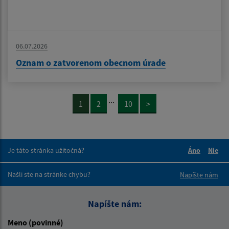
06.07.2026
Oznam o zatvorenom obecnom úrade
...
1
2
10
>
Je táto stránka užitočná?
Áno
Nie
Boli tieto 
Boli 
Našli ste na stránke chybu?
Napíšte nám
Napíšte nám:
Meno (povinné)