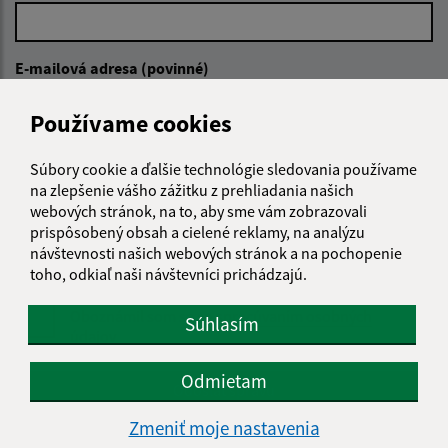
E-mailová adresa (povinné)
Používame cookies
Text vašej správy (povinné)
Súbory cookie a ďalšie technológie sledovania používame
na zlepšenie vášho zážitku z prehliadania našich
webových stránok, na to, aby sme vám zobrazovali
prispôsobený obsah a cielené reklamy, na analýzu
návštevnosti našich webových stránok a na pochopenie
toho, odkiaľ naši návštevníci prichádzajú.
Oboznámil som sa so
spracúvaním osobných
Súhlasím
údajov
Odmietam
Google reCaptcha Response
Odoslať správu
Zmeniť moje nastavenia