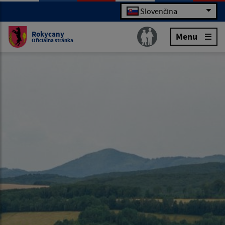
Slovenčina
Rokycany
Menu
Oficiálna stránka