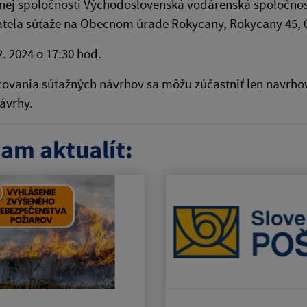
ej spoločnosti Východoslovenská vodárenská spoločnosť, 
ateľa súťaže na Obecnom úrade Rokycany, Rokycany 45, 
2. 2024 o 17:30 hod.
vania súťažných návrhov sa môžu zúčastniť len navrhovat
ávrhy.
am aktualít: