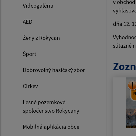
v obchodn
Videogaléria
vyhlasov
AED
dňa 12. 1
Vyhodnoco
Ženy z Rokycan
súťažné n
Šport
Zozn
Dobrovoľný hasičský zbor
Cirkev
Lesné pozemkové
spoločenstvo Rokycany
Mobilná aplikácia obce