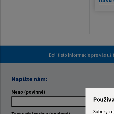
našu 
Boli tieto informácie pre vás už
Napíšte nám:
Meno (povinné)
E-mailová 
Použív
Súbory co
Text vašej správy (povinné)