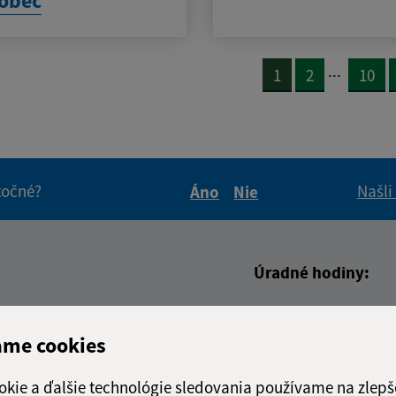
obec
...
1
2
10
itočné?
Našli
Áno
Nie
Boli tieto informácie pre 
Boli tieto informáci
Úradné hodiny:
adresa (povinné)
Deň
Úradné 
ame cookies
Pondelok:
08:00 - 
Utorok:
08:00 - 
okie a ďalšie technológie sledovania používame na zlepš