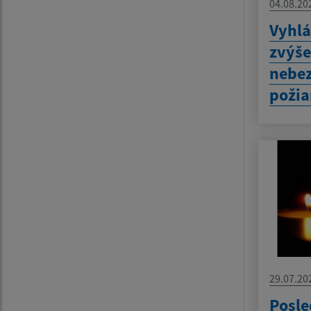
04.08.20
Vyhlá
zvýš
nebez
požia
29.07.20
Posle