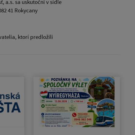
a.s. sa uskutoční v sídle
082 41 Rokycany
elia, ktorí predložili