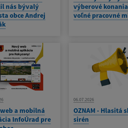
il nás bývalý
výberové konania
sta obce Andrej
voľné pracovné m
ák
26
06.07.2026
 web a mobilná
OZNAM - Hlasitá 
ácia InfoÚrad pre
sirén