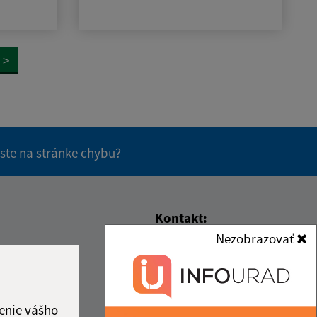
>
 ste na stránke chybu?
vás užitočné?
e pre vás užitočné?
Kontakt:
Nezobrazovať
Obecný úrad Rokycany
Rokycany č. 45
hodiny
082 41 pošta Bajerov
15:00
15:00
enie vášho
info@obecrokycany.sk