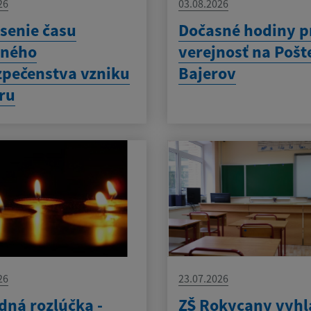
26
03.08.2026
senie času
Dočasné hodiny p
eného
verejnosť na Pošt
pečenstva vzniku
Bajerov
ru
26
23.07.2026
dná rozlúčka -
ZŠ Rokycany vyhl