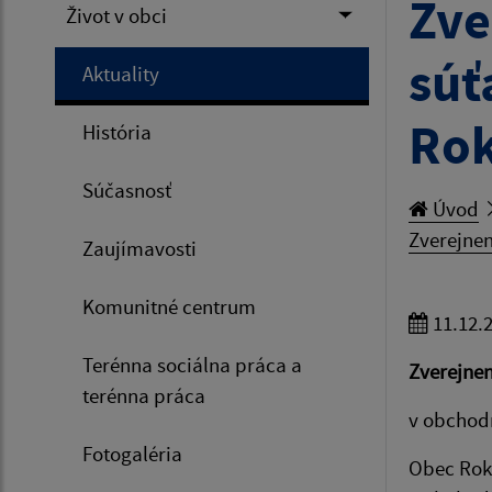
Zve
Život v obci
súť
Aktuality
Ro
História
Súčasnosť
Úvod
Zverejnen
Zaujímavosti
Komunitné centrum
11.12.
Terénna sociálna práca a
Zverejnen
terénna práca
v obchodn
Fotogaléria
Obec Rok