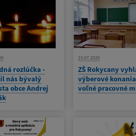
26
23.07.2026
dná rozlúčka -
ZŠ Rokycany vyhl
il nás bývalý
výberové konania
sta obce Andrej
voľné pracovné m
ák