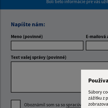
Boli tieto informácie pre vás už
Napíšte nám:
Meno (povinné)
E-mailová 
Text vašej správy (povinné)
Použív
Súbory co
zážitku z
zobrazova
Oboznámil som sa so
spracúvaním