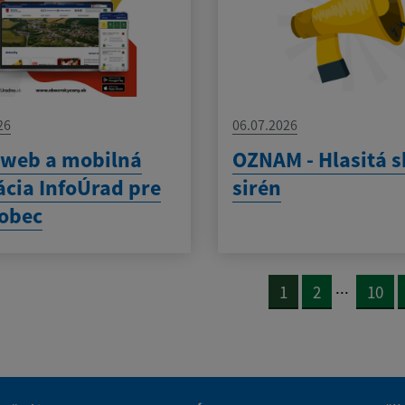
26
06.07.2026
 web a mobilná
OZNAM - Hlasitá 
ácia InfoÚrad pre
sirén
obec
...
1
2
10