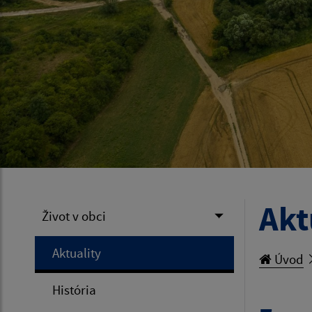
Akt
Život v obci
Aktuality
Úvod
História