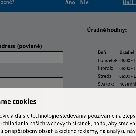
itočné?
Našli
Áno
Nie
Boli tieto informácie pre 
Boli tieto informáci
Úradné hodiny:
adresa (povinné)
Deň
Úradné 
Pondelok:
08:00 - 
Utorok:
08:00 - 
Streda:
08:00 - 
Štvrtok:
nestrán
Piatok:
08:00 - 
ame cookies
okie a ďalšie technológie sledovania používame na zlepš
 prehliadania našich webových stránok, na to, aby sme v
Google reCaptcha Response
li prispôsobený obsah a cielené reklamy, na analýzu náv
Odoslať správu