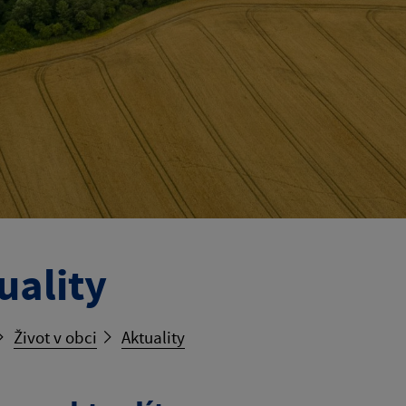
uality
Život v obci
Aktuality