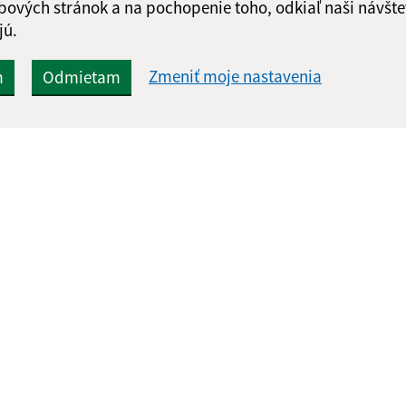
bových stránok a na pochopenie toho, odkiaľ naši návšte
jú.
Zmeniť moje nastavenia
m
Odmietam