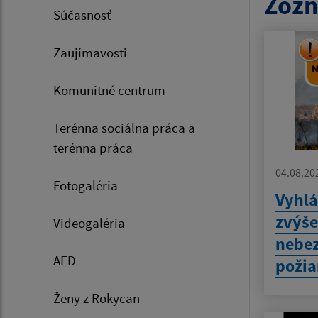
Zozn
Súčasnosť
Zaujímavosti
Komunitné centrum
Terénna sociálna práca a
terénna práca
04.08.20
Fotogaléria
Vyhlá
zvýš
Videogaléria
nebez
AED
požia
Ženy z Rokycan