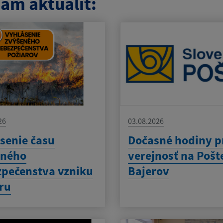
am aktualít:
26
03.08.2026
senie času
Dočasné hodiny p
eného
verejnosť na Pošt
pečenstva vzniku
Bajerov
ru