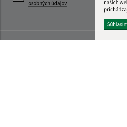
našich we
osobných údajov
prichádza
Súhlasí