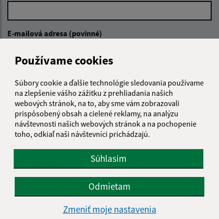
E-mailová adresa (povinné)
Používame cookies
Text vašej správy (povinné)
Súbory cookie a ďalšie technológie sledovania používame
na zlepšenie vášho zážitku z prehliadania našich
webových stránok, na to, aby sme vám zobrazovali
prispôsobený obsah a cielené reklamy, na analýzu
návštevnosti našich webových stránok a na pochopenie
toho, odkiaľ naši návštevníci prichádzajú.
Oboznámil som sa so
spracúvaním osobných
Súhlasím
údajov
Odmietam
Google reCaptcha Response
Odoslať správu
Zmeniť moje nastavenia