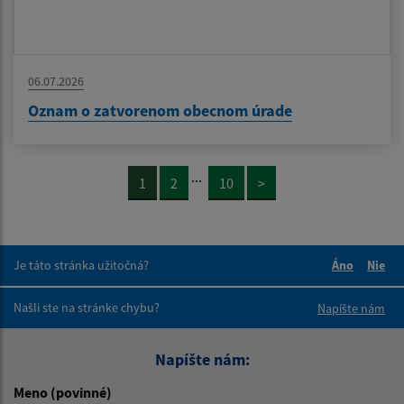
06.07.2026
Oznam o zatvorenom obecnom úrade
...
1
2
10
>
Je táto stránka užitočná?
Áno
Nie
Boli tieto 
Boli 
Našli ste na stránke chybu?
Napíšte nám
Napíšte nám:
Meno (povinné)