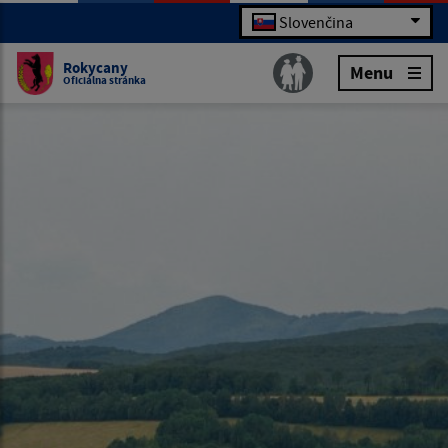
Slovenčina
Rokycany
Menu
Oficiálna stránka