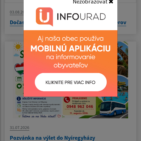
Nezobrazovať
03.08.2026
Dočasné hodiny pre verejnosť na Pošte Bajerov
31.07.2026
Pozvánka na výlet do Nyíregyházy