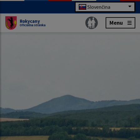
Slovenčina
Rokycany
Menu
Oficiálna stránka