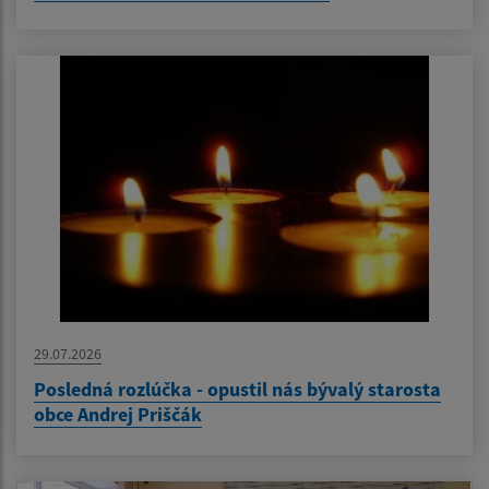
29.07.2026
Posledná rozlúčka - opustil nás bývalý starosta
obce Andrej Priščák