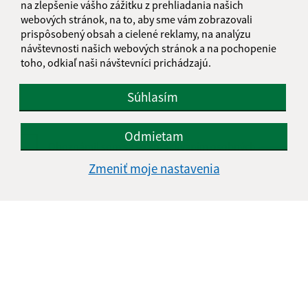
na zlepšenie vášho zážitku z prehliadania našich
webových stránok, na to, aby sme vám zobrazovali
Text vašej správy (povinné)
prispôsobený obsah a cielené reklamy, na analýzu
návštevnosti našich webových stránok a na pochopenie
toho, odkiaľ naši návštevníci prichádzajú.
Súhlasím
Odmietam
Oboznámil som sa so
spracúvaním osobných
údajov
Zmeniť moje nastavenia
Google reCaptcha Response
Odoslať správu
Úradné hodiny: