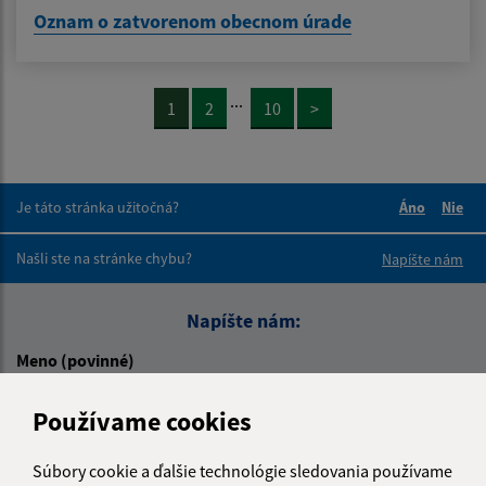
Oznam o zatvorenom obecnom úrade
...
1
2
10
>
Je táto stránka užitočná?
Áno
Nie
Boli tieto 
Boli 
Našli ste na stránke chybu?
Napíšte nám
Napíšte nám:
Meno (povinné)
Používame cookies
E-mailová adresa (povinné)
Súbory cookie a ďalšie technológie sledovania používame