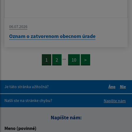
06.07.2026
Oznam o zatvorenom obecnom úrade
...
1
2
10
>
Je táto stránka užitočná?
Áno
Nie
Boli tieto 
Boli 
Našli ste na stránke chybu?
Napíšte nám
Napíšte nám:
Meno (povinné)