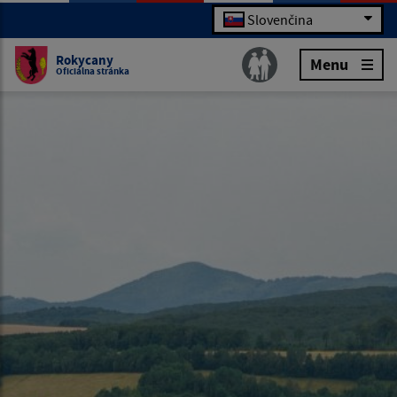
Slovenčina
Rokycany
Menu
Oficiálna stránka