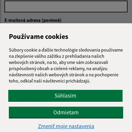
E-mailová adresa (povinné)
Používame cookies
Text vašej správy (povinné)
Súbory cookie a ďalšie technológie sledovania používame
na zlepšenie vášho zážitku z prehliadania našich
webových stránok, na to, aby sme vám zobrazovali
prispôsobený obsah a cielené reklamy, na analýzu
návštevnosti našich webových stránok a na pochopenie
toho, odkiaľ naši návštevníci prichádzajú.
Oboznámil som sa so
spracúvaním osobných
Súhlasím
údajov
Odmietam
Google reCaptcha Response
Odoslať správu
Zmeniť moje nastavenia