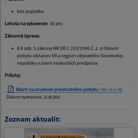
bez poplatku
Lehota na vybavenie:
30 dní
Zákonná úprava:
§ 8 ods. 5 zákona NR SR č. 253/1998 Z. z. o hlásení
pobytu občanov SR a registri obyvateľov Slovenskej
republiky v znení neskorších predpisov
Prílohy:
Návrh na zrušenie prechodného pobytu
| PDF | 0.11 Mb
Dátum vyvesenia:
22.09.2022
Zoznam aktualít: