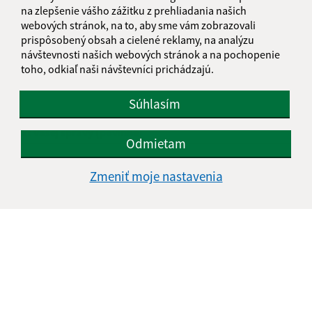
na zlepšenie vášho zážitku z prehliadania našich
Meno (povinné)
webových stránok, na to, aby sme vám zobrazovali
prispôsobený obsah a cielené reklamy, na analýzu
návštevnosti našich webových stránok a na pochopenie
toho, odkiaľ naši návštevníci prichádzajú.
E-mailová adresa (povinné)
Súhlasím
Text vašej správy (povinné)
Odmietam
Zmeniť moje nastavenia
Oboznámil som sa so
spracúvaním osobných
údajov
Google reCaptcha Response
Odoslať správu