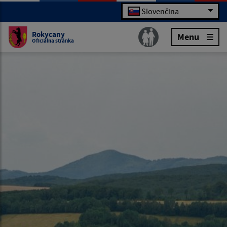
Slovenčina
Rokycany
Menu
Oficiálna stránka