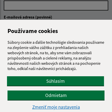
E-mailová adresa (povinné)
Používame cookies
Text vašej správy (povinné)
Súbory cookie a ďalšie technológie sledovania používame
na zlepšenie vášho zážitku z prehliadania našich
webových stránok, na to, aby sme vám zobrazovali
prispôsobený obsah a cielené reklamy, na analýzu
návštevnosti našich webových stránok a na pochopenie
toho, odkiaľ naši návštevníci prichádzajú.
Oboznámil som sa so
spracúvaním osobných
Súhlasím
údajov
Odmietam
Google reCaptcha Response
Odoslať správu
Zmeniť moje nastavenia