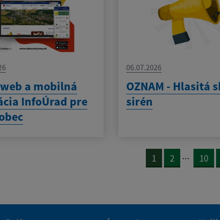
26
06.07.2026
 web a mobilná
OZNAM - Hlasitá 
ácia InfoÚrad pre
sirén
obec
...
1
2
10