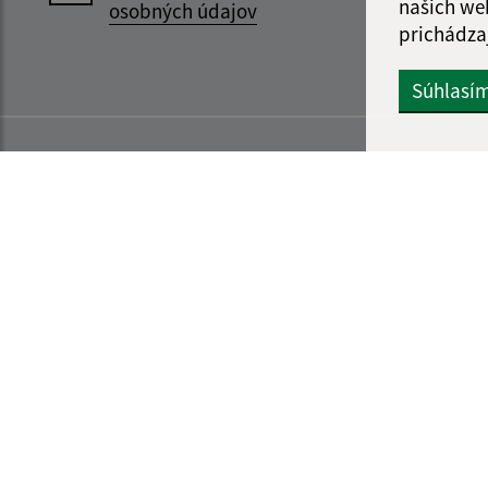
našich we
osobných údajov
prichádza
Súhlasí