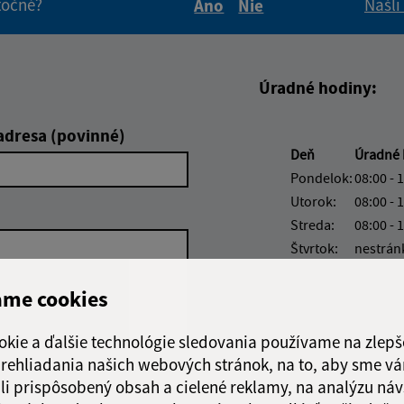
itočné?
Našli
Áno
Nie
Boli tieto informácie pre 
Boli tieto informáci
Úradné hodiny:
adresa (povinné)
Deň
Úradné 
Pondelok:
08:00 - 
Utorok:
08:00 - 
Streda:
08:00 - 
Štvrtok:
nestrán
Piatok:
08:00 - 
ame cookies
okie a ďalšie technológie sledovania používame na zlepš
 prehliadania našich webových stránok, na to, aby sme v
Google reCaptcha Response
li prispôsobený obsah a cielené reklamy, na analýzu náv
Odoslať správu