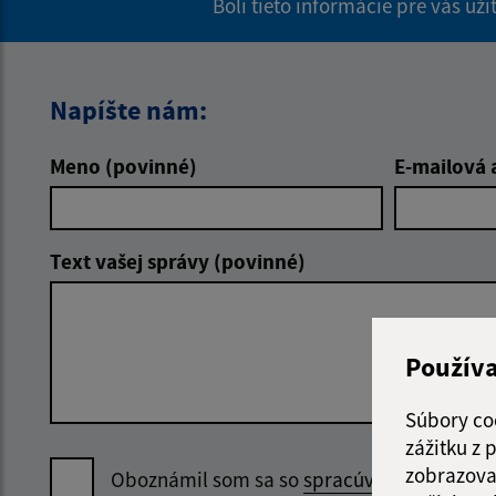
Boli tieto informácie pre vás už
Napíšte nám:
Meno (povinné)
E-mailová 
Text vašej správy (povinné)
Použív
Súbory co
zážitku z
zobrazova
Oboznámil som sa so
spracúvaním