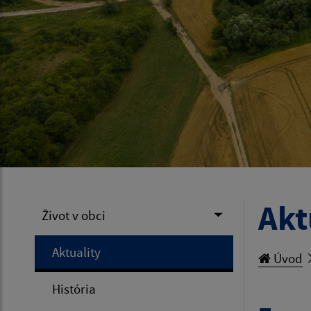
Akt
Život v obci
Aktuality
Úvod
História