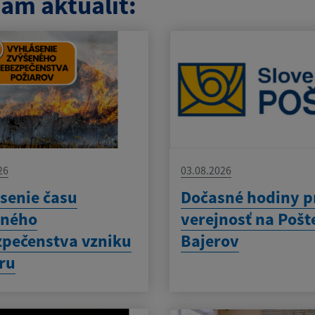
am aktualít:
26
03.08.2026
senie času
Dočasné hodiny p
eného
verejnosť na Pošt
pečenstva vzniku
Bajerov
ru