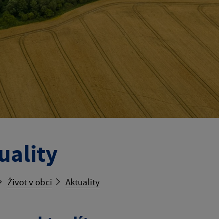
uality
Život v obci
Aktuality