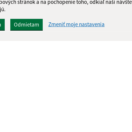
bových stránok a na pochopenie toho, odkiaľ naši návšte
jú.
Zmeniť moje nastavenia
m
Odmietam