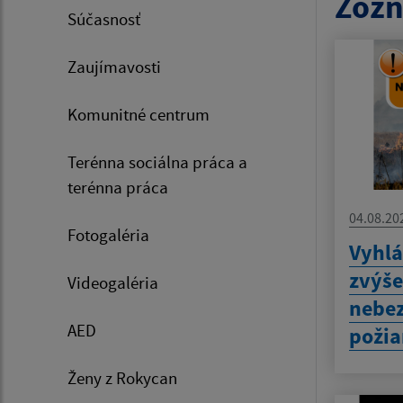
Zozn
Súčasnosť
Zaujímavosti
Komunitné centrum
Terénna sociálna práca a
terénna práca
04.08.20
Fotogaléria
Vyhlá
zvýš
Videogaléria
nebez
AED
požia
Ženy z Rokycan