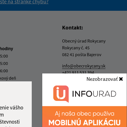
 ste na stránke chybu?
vás užitočné?
e pre vás užitočné?
Kontakt:
Obecný úrad Rokycany
Rokycany č. 45
hodiny
082 41 pošta Bajerov
15:00
15:00
info@obecrokycany.sk
16:00
+421 911 531 394
kový deň
Nezobrazovať
IČO: 00327701
12:00
enie vášho
ám
števnosti