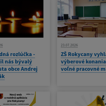
26
23.07.2026
dná rozlúčka -
ZŠ Rokycany vyhl
il nás bývalý
výberové konania
sta obce Andrej
voľné pracovné m
ák