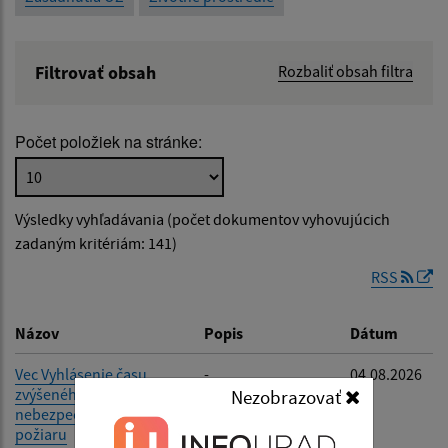
Filtrovať obsah
Rozbaliť obsah filtra
Názov:
Počet položiek na stránke:
Popis:
Výsledky vyhľadávania (počet dokumentov vyhovujúcich
Dátum zverejnenia od:
zadaným kritériám: 141)
RSS
Dátum zverejnenia do:
Názov
Popis
Dátum
Vec Vyhlásenie času
-
04.08.2026
zvýšeného
Nezobrazovať
Filtrovať
Reset
nebezpečenstva vzniku
požiaru