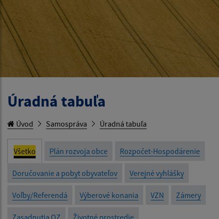
Úradná tabuľa
Úvod
Samospráva
Úradná tabuľa
Všetko
Plán rozvoja obce
Rozpočet-Hospodárenie
Doručovanie a pobyt obyvateľov
Verejné vyhlášky
Voľby/Referendá
Výberové konania
VZN
Zámery
Zasadnutia OZ
Životné prostredie