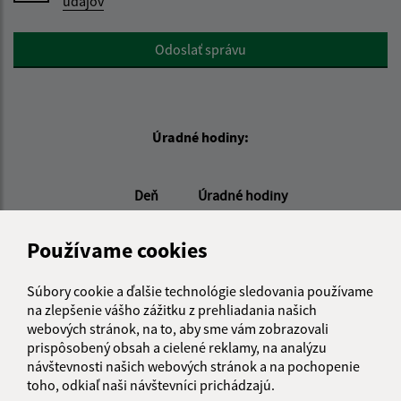
údajov
Google reCaptcha Response
Odoslať správu
Úradné hodiny:
Deň
Úradné hodiny
Pondelok:
08:00 - 15:00
Utorok:
08:00 - 15:00
Používame cookies
Streda:
08:00 - 16:00
Štvrtok:
nestránkový deň
Súbory cookie a ďalšie technológie sledovania používame
na zlepšenie vášho zážitku z prehliadania našich
Piatok:
08:00 - 12:00
webových stránok, na to, aby sme vám zobrazovali
prispôsobený obsah a cielené reklamy, na analýzu
návštevnosti našich webových stránok a na pochopenie
Kontakt:
toho, odkiaľ naši návštevníci prichádzajú.