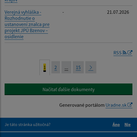
Verejná vyhláška -
-
21.07.2026
Rozhodnutie o
ustanovení znalca pre
projekt JPÚ Bzenov –
osídlenie
RSS
1
2
...
15
Načítať ďalšie dokumenty
Generované portálom
Uradne.sk
Je táto stránka užitočná?
Áno
Nie
Boli tieto 
Boli 