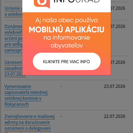
Určenie volebné okrsku
-
24.07.2026
a volebnej miestnosti
Oznámenie o utvorení
-
23.07.2026
volebného obvodu a o
určení počtu poslancov
pre voľby do orgánov
samosprávy obcí
Uznesenia zo XXII.
-
23.07.2026
zasadnutia zo dňa
23.07.2026
Vymenovanie
-
23.07.2026
zapisovateľa miestnej
volebnej komisie v
Rokycanoch
Zverejňovanie e-mailovej
-
22.07.2026
adresy na doručovanie
oznámení o delegovaní