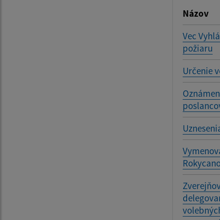
Názov
Vec Vyhl
požiaru
Určenie v
Oznámeni
poslanco
Uznesenia
Vymenovan
Rokycan
Zverejňo
delegovan
volebnýc