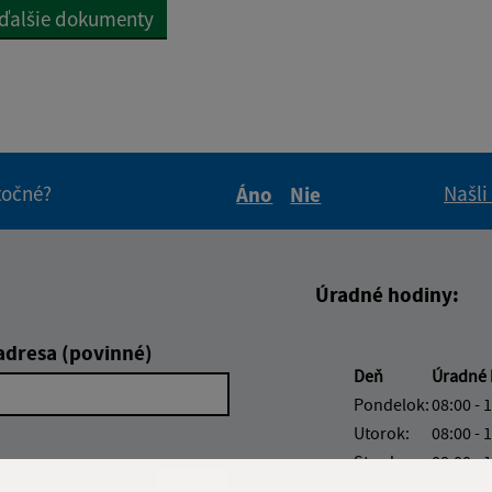
 ďalšie dokumenty
itočné?
Našli
Áno
Nie
Boli tieto informácie pre 
Boli tieto informáci
Úradné hodiny:
adresa (povinné)
Deň
Úradné 
Pondelok:
08:00 - 
Utorok:
08:00 - 
Streda:
08:00 - 
Štvrtok:
nestrán