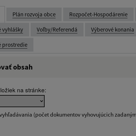
Plán rozvoja obce
Rozpočet-Hospodárenie
é vyhlášky
Voľby/Referendá
Výberové konania
é prostredie
ovať obsah
:
Popis:
ložiek na stránke:
zverejnenia do:
 vyhľadávania (počet dokumentov vyhovujúcich zadaným 
ovať