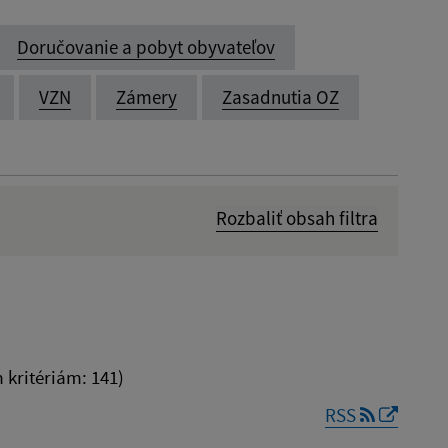
Doručovanie a pobyt obyvateľov
VZN
Zámery
Zasadnutia OZ
Rozbaliť obsah filtra
Dátum zverejnenia od:
kritériám: 141)
RSS
Reset