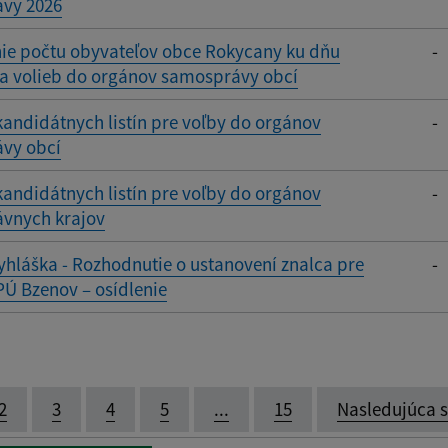
vy 2026
nie počtu obyvateľov obce Rokycany ku dňu
-
ia volieb do orgánov samosprávy obcí
andidátnych listín pre voľby do orgánov
-
vy obcí
andidátnych listín pre voľby do orgánov
-
vnych krajov
yhláška - Rozhodnutie o ustanovení znalca pre
-
PÚ Bzenov – osídlenie
2
3
4
5
...
15
Nasledujúca 