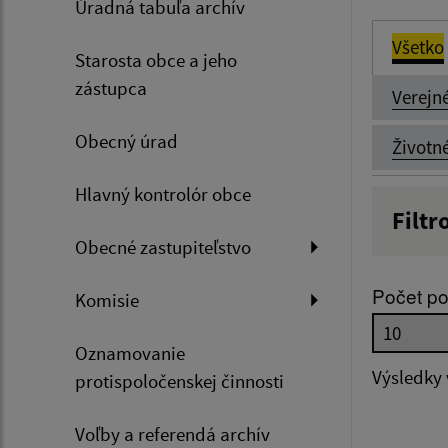
Úradná tabuľa archív
Všetko
Starosta obce a jeho
zástupca
Verejn
Obecný úrad
Životn
Hlavný kontrolór obce
Filtr
Obecné zastupiteľstvo
Názov
Počet po
Komisie
Dátum 
Oznamovanie
Výsledky
protispoločenskej činnosti
Voľby a referendá archív
Filtr