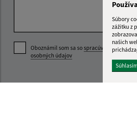
Použív
Súbory co
zážitku z
zobrazova
našich we
Oboznámil som sa so
spracúvaním
prichádza
osobných údajov
Súhlasí