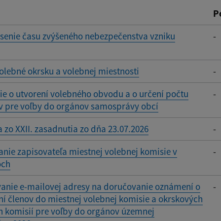
P
ásenie času zvýšeného nebezpečenstva vzniku
-
olebné okrsku a volebnej miestnosti
-
e o utvorení volebného obvodu a o určení počtu
-
v pre voľby do orgánov samosprávy obcí
 zo XXII. zasadnutia zo dňa 23.07.2026
-
ie zapisovateľa miestnej volebnej komisie v
-
och
vanie e-mailovej adresy na doručovanie oznámení o
-
í členov do miestnej volebnej komisie a okrskových
h komisií pre voľby do orgánov územnej