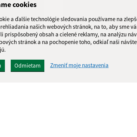
ame cookies
Piatok:
08:00 - 
okie a ďalšie technológie sledovania používame na zlepš
 prehliadania našich webových stránok, na to, aby sme v
li prispôsobený obsah a cielené reklamy, na analýzu náv
bových stránok a na pochopenie toho, odkiaľ naši návšte
Google reCaptcha Response
Odoslať správu
jú.
Zmeniť moje nastavenia
m
Odmietam