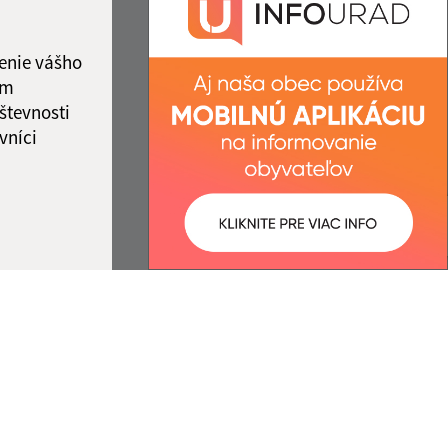
IČO: 00327701
12:00
enie vášho
ám
števnosti
vníci