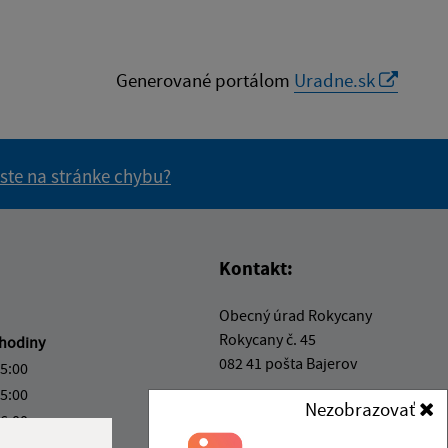
Generované portálom
Uradne.sk
 ste na stránke chybu?
vás užitočné?
e pre vás užitočné?
Kontakt:
Obecný úrad Rokycany
Rokycany č. 45
hodiny
082 41 pošta Bajerov
15:00
15:00
info@obecrokycany.sk
Nezobrazovať
16:00
+421 911 531 394
kový deň