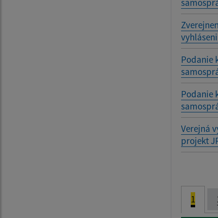
samosprá
Zverejne
vyhlásen
Podanie k
samosprá
Podanie k
samosprá
Verejná v
projekt J
1