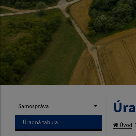
Úra
Samospráva
Úradná tabuľa
Úvod