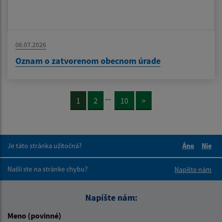
06.07.2026
Oznam o zatvorenom obecnom úrade
...
1
2
10
>
Je táto stránka užitočná?
Áno
Nie
Boli tieto 
Boli 
Našli ste na stránke chybu?
Napíšte nám
Napíšte nám:
Meno (povinné)