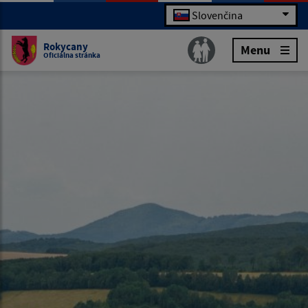
Slovenčina
Rokycany
Menu
Oficiálna stránka