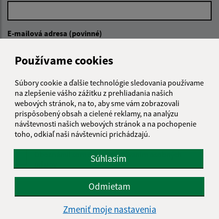
E-mailová adresa (povinné)
Používame cookies
Text vašej správy (povinné)
Súbory cookie a ďalšie technológie sledovania používame
na zlepšenie vášho zážitku z prehliadania našich
webových stránok, na to, aby sme vám zobrazovali
prispôsobený obsah a cielené reklamy, na analýzu
návštevnosti našich webových stránok a na pochopenie
toho, odkiaľ naši návštevníci prichádzajú.
Oboznámil som sa so
spracúvaním osobných
Súhlasím
údajov
Odmietam
Google reCaptcha Response
Odoslať správu
Zmeniť moje nastavenia