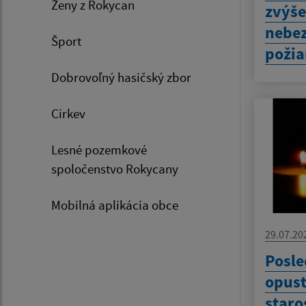
Ženy z Rokycan
zvýš
nebez
Šport
požia
Dobrovoľný hasičský zbor
Cirkev
Lesné pozemkové
spoločenstvo Rokycany
Mobilná aplikácia obce
29.07.20
Posle
opust
staro