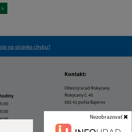
>
 ste na stránke chybu?
vás užitočné?
e pre vás užitočné?
Kontakt:
Obecný úrad Rokycany
Rokycany č. 45
hodiny
082 41 pošta Bajerov
15:00
15:00
info@obecrokycany.sk
Nezobrazovať
16:00
+421 911 531 394
kový deň