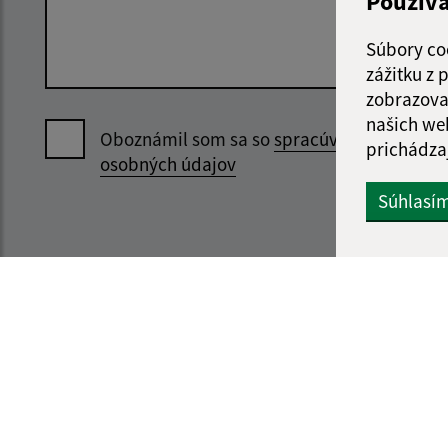
Použív
Súbory co
zážitku z
zobrazova
našich we
Oboznámil som sa so
spracúvaním
prichádza
osobných údajov
Súhlasí