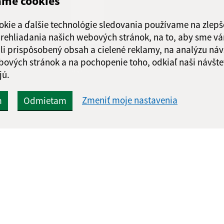
ame cookies
Piatok:
08:00 - 
okie a ďalšie technológie sledovania používame na zlepš
 prehliadania našich webových stránok, na to, aby sme v
li prispôsobený obsah a cielené reklamy, na analýzu náv
bových stránok a na pochopenie toho, odkiaľ naši návšte
Google reCaptcha Response
Odoslať správu
jú.
Zmeniť moje nastavenia
m
Odmietam