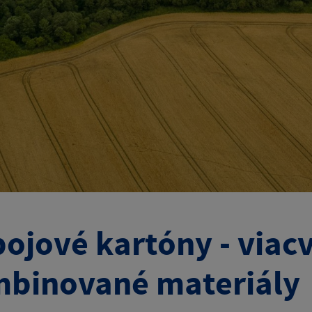
ojové kartóny - viac
binované materiály