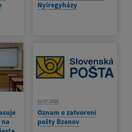
e
Nyíregyházy
22.07.2026
asuje
Oznam o zatvorení
 na
pošty Bzenov
iesta