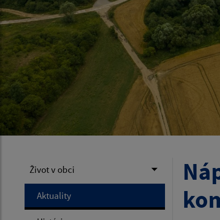
Náp
Život v obci
kom
Aktuality