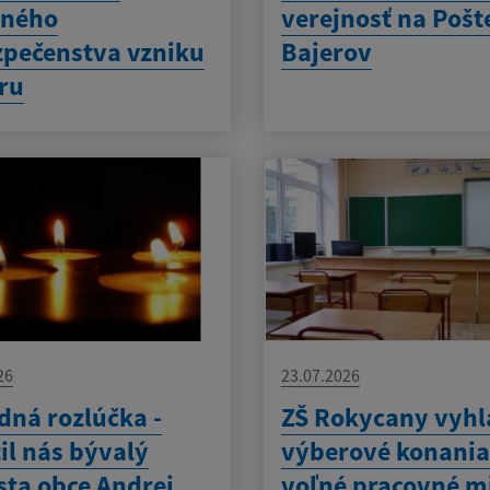
eného
verejnosť na Pošt
pečenstva vzniku
Bajerov
ru
26
23.07.2026
dná rozlúčka -
ZŠ Rokycany vyhl
il nás bývalý
výberové konania
sta obce Andrej
voľné pracovné m