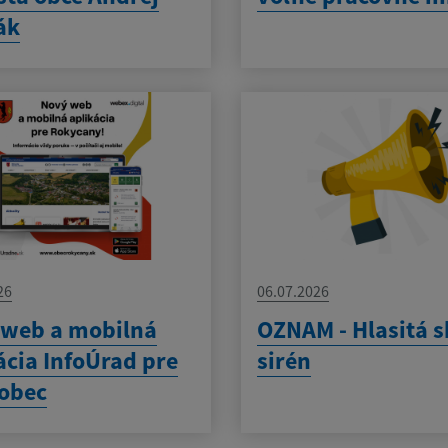
ák
26
06.07.2026
 web a mobilná
OZNAM - Hlasitá 
ácia InfoÚrad pre
sirén
obec