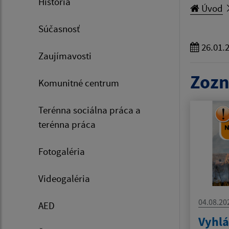
História
Úvod
Súčasnosť
26.01.
Zaujímavosti
Zozn
Komunitné centrum
Terénna sociálna práca a
terénna práca
Fotogaléria
Videogaléria
04.08.20
AED
Vyhlá