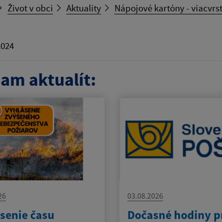
Život v obci
Aktuality
Nápojové kartóny - viacvr
2024
am aktualít:
26
03.08.2026
senie času
Dočasné hodiny p