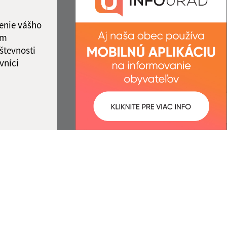
IČO: 00327701
12:00
enie vášho
ám
števnosti
vníci