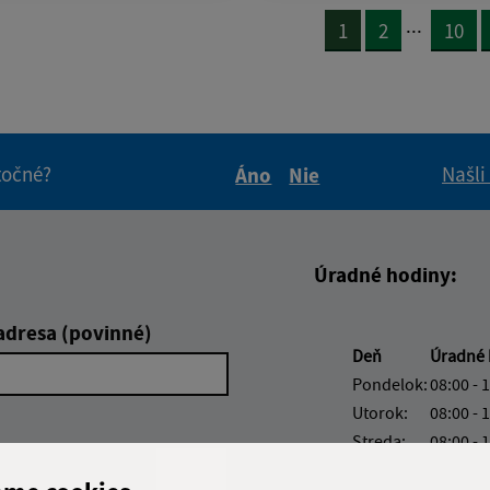
...
1
2
10
itočné?
Našli
Áno
Nie
Boli tieto informácie pre 
Boli tieto informáci
Úradné hodiny:
adresa (povinné)
Deň
Úradné 
Pondelok:
08:00 - 
Utorok:
08:00 - 
Streda:
08:00 - 
Štvrtok:
nestrán