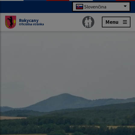
Slovenčina
Rokycany
Menu
Oficiálna stránka