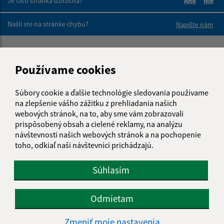
Je táto stránka užitočná?
Áno
Nie
Boli tieto 
Boli 
Našli ste na stránke chybu?
Napíšte nám
Napíšte nám:
Používame cookies
Meno (povinné)
Súbory cookie a ďalšie technológie sledovania používame
na zlepšenie vášho zážitku z prehliadania našich
E-mailová adresa (povinné)
webových stránok, na to, aby sme vám zobrazovali
prispôsobený obsah a cielené reklamy, na analýzu
návštevnosti našich webových stránok a na pochopenie
toho, odkiaľ naši návštevníci prichádzajú.
Text vašej správy (povinné)
Súhlasím
Odmietam
Zmeniť moje nastavenia