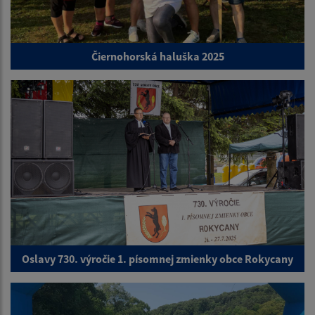
Čiernohorská haluška 2025
Oslavy 730. výročie 1. písomnej zmienky obce Rokycany