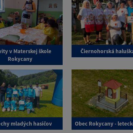
vity v Materskej škole
Čiernohorská halušk
Rokycany
chy mladých hasičov
Obec Rokycany - leteck