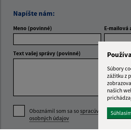
Napíšte nám:
Meno (povinné)
E-mailová 
Text vašej správy (povinné)
Použív
Súbory co
zážitku z
zobrazova
našich we
prichádza
Oboznámil som sa so
spracúvaním
Súhlasí
osobných údajov