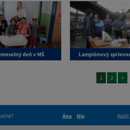
emeselný deň v MŠ
Lampiónový sprievo
1
2
>
itočné?
Našli
Áno
Nie
Boli tieto informácie pre 
Boli tieto informáci