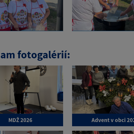
am fotogalérií:
MDŽ 2026
Advent v obci 20