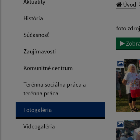
Aktuality
Úvod
História
foto zdro
Súčasnosť
Zobra
Zaujímavosti
Komunitné centrum
Terénna sociálna práca a
terénna práca
Fotogaléria
Videogaléria