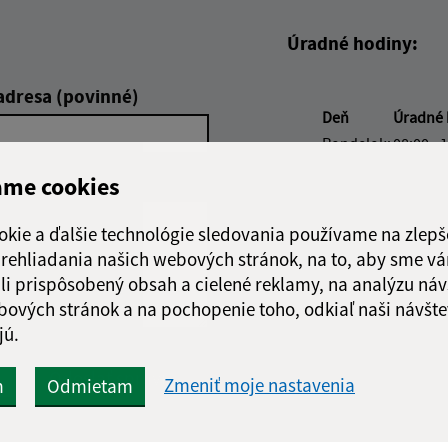
Úradné hodiny:
adresa (povinné)
Deň
Úradné 
Pondelok:
08:00 - 
Utorok:
08:00 - 
ame cookies
Streda:
08:00 - 
Štvrtok:
nestrán
okie a ďalšie technológie sledovania používame na zlepš
Piatok:
08:00 - 
 prehliadania našich webových stránok, na to, aby sme v
li prispôsobený obsah a cielené reklamy, na analýzu náv
bových stránok a na pochopenie toho, odkiaľ naši návšte
jú.
Google reCaptcha Response
Odoslať správu
Zmeniť moje nastavenia
m
Odmietam