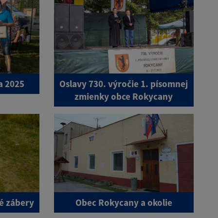
a 2025
Oslavy 730. výročie 1. písomnej
zmienky obce Rokycany
é zábery
Obec Rokycany a okolie