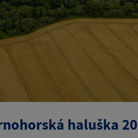
rnohorská haluška 2