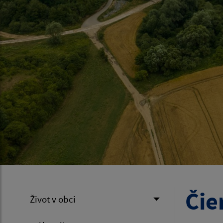
Čie
Život v obci