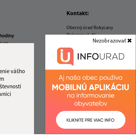
Kontakt:
Obecný úrad Rokycany
Rokycany č. 45
hodiny
Nezobrazovať
082 41 pošta Bajerov
15:00
15:00
info@obecrokycany.sk
16:00
+421 911 531 394
kový deň
enie vášho
IČO: 00327701
12:00
ám
števnosti
vníci