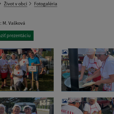
Život v obci
Fotogaléria
j: M. Vašková
ziť prezentáciu