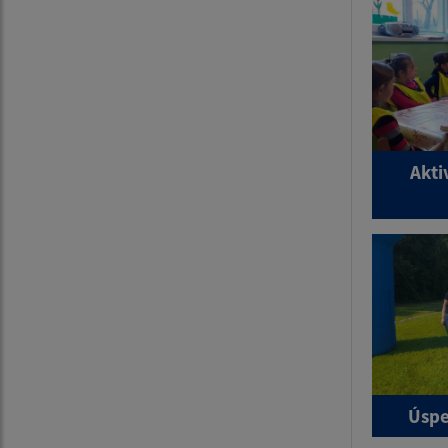
Akti
Úspe