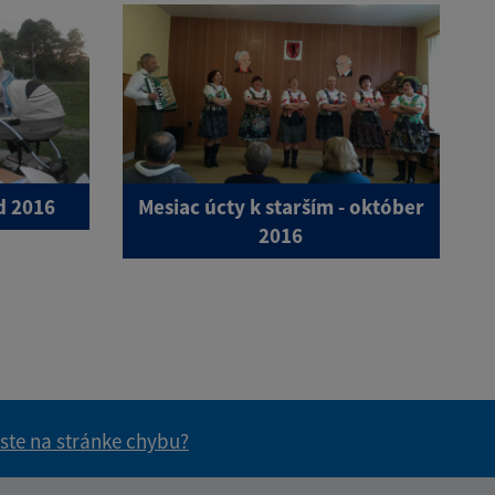
d 2016
Mesiac úcty k starším - október
2016
 ste na stránke chybu?
vás užitočné?
e pre vás užitočné?