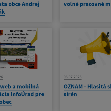
sta obce Andrej
voľné pracovné m
ák
26
06.07.2026
 web a mobilná
OZNAM - Hlasitá 
ácia InfoÚrad pre
sirén
obec