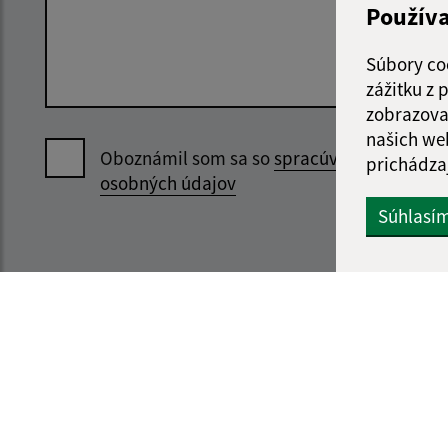
Použív
Súbory co
zážitku z
zobrazova
našich we
Oboznámil som sa so
spracúvaním
prichádza
osobných údajov
Súhlasí