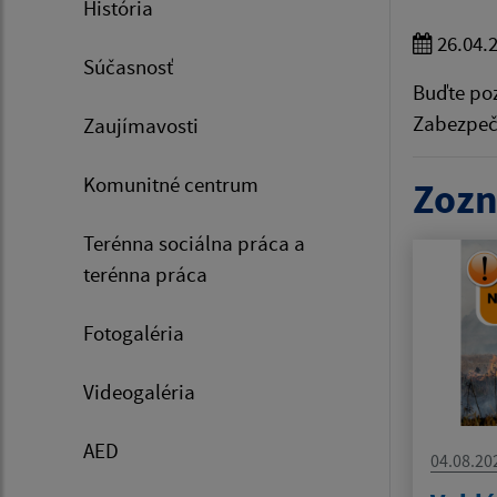
História
26.04.
Súčasnosť
Buďte poz
Zabezpeč
Zaujímavosti
Komunitné centrum
Zozn
Terénna sociálna práca a
terénna práca
Fotogaléria
Videogaléria
AED
04.08.20