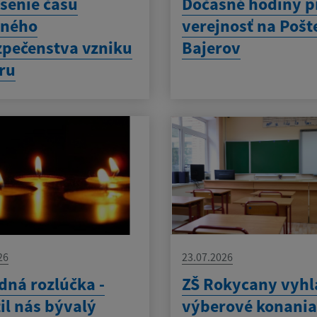
senie času
Dočasné hodiny p
eného
verejnosť na Pošt
pečenstva vzniku
Bajerov
ru
26
23.07.2026
dná rozlúčka -
ZŠ Rokycany vyhl
il nás bývalý
výberové konania