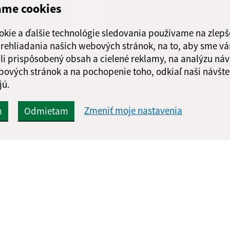
Štvrtok:
nestrán
ame cookies
Piatok:
08:00 - 
okie a ďalšie technológie sledovania používame na zlepš
 prehliadania našich webových stránok, na to, aby sme v
li prispôsobený obsah a cielené reklamy, na analýzu náv
bových stránok a na pochopenie toho, odkiaľ naši návšte
Google reCaptcha Response
Odoslať správu
jú.
Zmeniť moje nastavenia
m
Odmietam