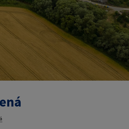
čená
á