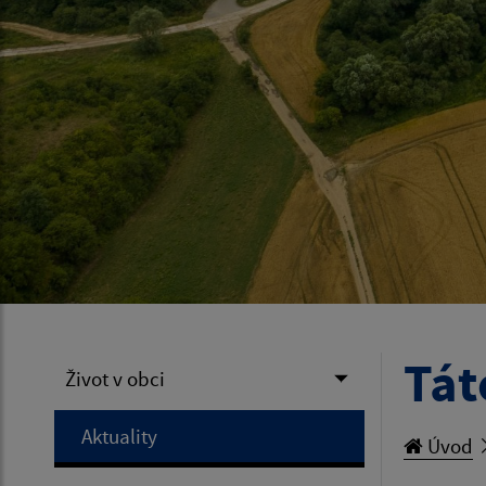
Tát
Život v obci
Aktuality
Úvod