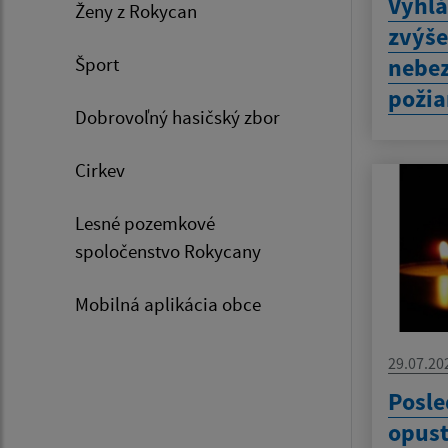
Vyhlá
Ženy z Rokycan
zvýš
nebez
Šport
požia
Dobrovoľný hasičský zbor
Cirkev
Lesné pozemkové
spoločenstvo Rokycany
Mobilná aplikácia obce
29.07.20
Posle
opust