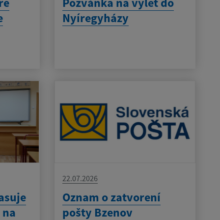
re
Pozvánka na výlet do
e
Nyíregyházy
22.07.2026
asuje
Oznam o zatvorení
 na
pošty Bzenov