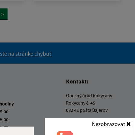
>
 ste na stránke chybu?
vás užitočné?
e pre vás užitočné?
Kontakt:
Obecný úrad Rokycany
Rokycany č. 45
hodiny
082 41 pošta Bajerov
15:00
15:00
info@obecrokycany.sk
Nezobrazovať
16:00
+421 911 531 394