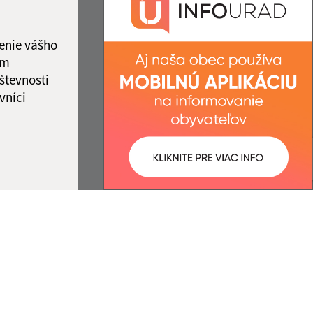
kový deň
IČO: 00327701
12:00
enie vášho
ám
števnosti
vníci