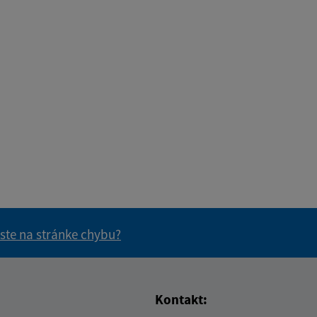
 ste na stránke chybu?
vás užitočné?
e pre vás užitočné?
Kontakt: