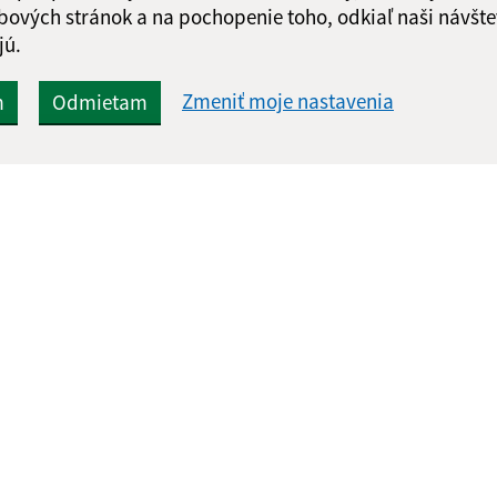
bových stránok a na pochopenie toho, odkiaľ naši návšte
jú.
Zmeniť moje nastavenia
m
Odmietam
Rýchle odkazy:
Aktualiz
nku
Aktuality
06.08.2026 
Projekty
RSS
História