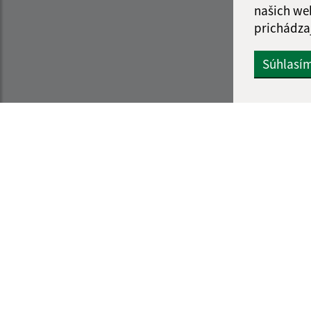
našich we
prichádza
Súhlasí
Informácie o stránke:
Navigácia:
Vyhlásenie o prístupnosti
Vytlačiť aktuálnu strá
Autorské práva
Mapa stránok
Ochrana osobných údajov
Cookies