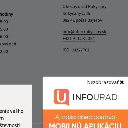
Obecný úrad Rokycany
Rokycany č. 45
hodiny
082 41 pošta Bajerov
15:00
15:00
info@obecrokycany.sk
16:00
+421 911 531 394
kový deň
IČO: 00327701
12:00
Nezobrazovať
enie vášho
ám
števnosti