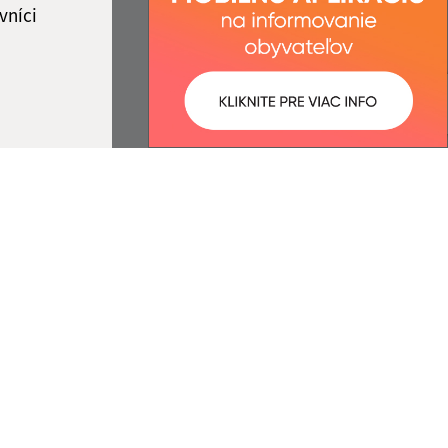
vníci
ované:
Správca obsahu:
09:13 hod.
Správca obsahu je Obec
Rokycany.
Vytvorené v súlade s
Jednotným