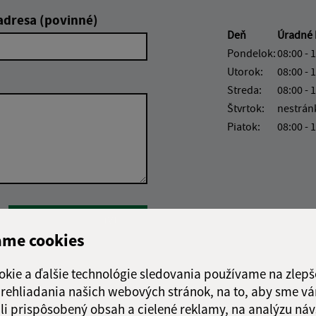
adresa (povinné)
Deň
Úradné 
Pondelok:
08:00 - 
Utorok:
08:00 - 
Streda:
08:00 - 
Štvrtok:
nestrán
Piatok:
08:00 - 
Google reCaptcha Response
Odoslať správu
ame cookies
okie a ďalšie technológie sledovania používame na zlepš
 prehliadania našich webových stránok, na to, aby sme v
li prispôsobený obsah a cielené reklamy, na analýzu náv