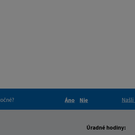
itočné?
Našli
Áno
Nie
Boli tieto informácie pre 
Boli tieto informáci
Úradné hodiny: