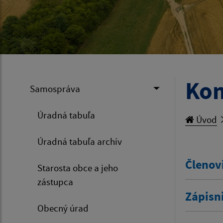
Kom
Samospráva
Úradná tabuľa
Úvod
Úradná tabuľa archív
Členov
Starosta obce a jeho
zástupca
Zápisn
Obecný úrad