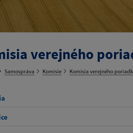
isia verejného pori
Samospráva
Komisie
Komisia verejného poriad
ia
ice