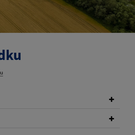
adku
ku