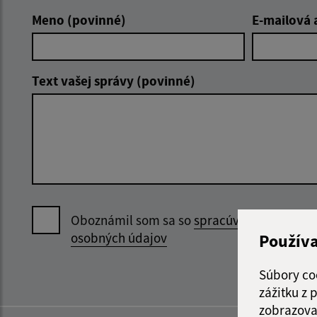
Meno (povinné)
E-mailová 
Text vašej správy (povinné)
Oboznámil som sa so
spracúvaním
osobných údajov
Použív
Súbory co
zážitku z
zobrazova