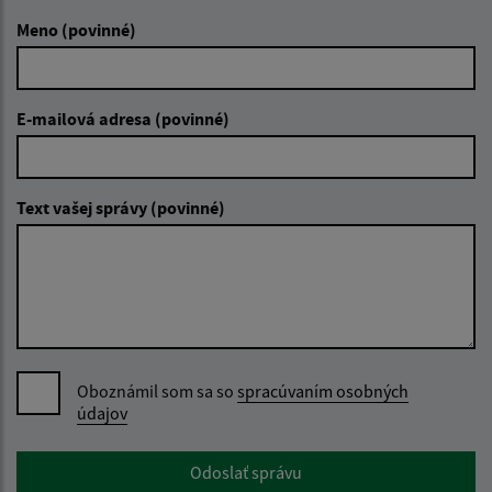
Meno (povinné)
E-mailová adresa (povinné)
Text vašej správy (povinné)
Oboznámil som sa so
spracúvaním osobných
údajov
Google reCaptcha Response
Odoslať správu