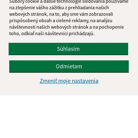
Súbory cookie a ďalšie technológie sledovania používame
na zlepšenie vášho zážitku z prehliadania našich
webových stránok, na to, aby sme vám zobrazovali
prispôsobený obsah a cielené reklamy, na analýzu
návštevnosti našich webových stránok a na pochopenie
toho, odkiaľ naši návštevníci prichádzajú.
Súhlasím
Informácie o stránke:
Vyhlásenie o prístupnosti
Odmietam
Autorské práva
Ochrana osobných údajov
Zmeniť moje nastavenia
Navigácia:
Vytlačiť aktuálnu stránku
Mapa stránok
Cookies
Rýchle odkazy:
Aktuality