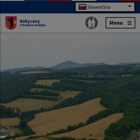
Slovenčina
Rokycany
Menu
Oficiálna stránka