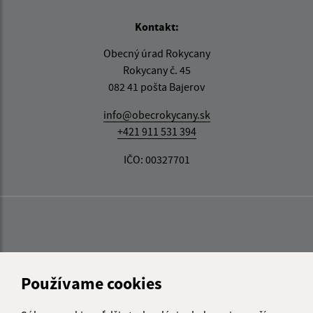
Kontakt:
Obecný úrad Rokycany
Rokycany č. 45
082 41 pošta Bajerov
info@obecrokycany.sk
+421 911 531 394
IČO: 00327701
Používame cookies