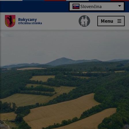
Slovenčina
Rokycany
Menu
Oficiálna stránka