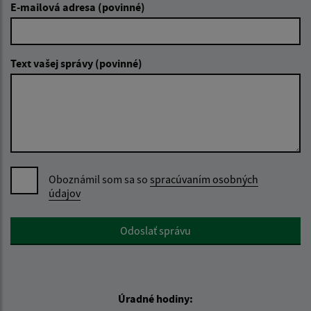
E-mailová adresa (povinné)
Text vašej správy (povinné)
Oboznámil som sa so
spracúvaním osobných
údajov
Google reCaptcha Response
Odoslať správu
Úradné hodiny: