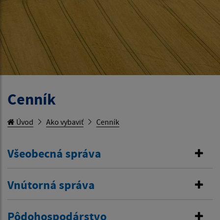
Cenník
Úvod
Ako vybaviť
Cenník
Všeobecná správa
Vnútorná správa
Pôdohospodárstvo