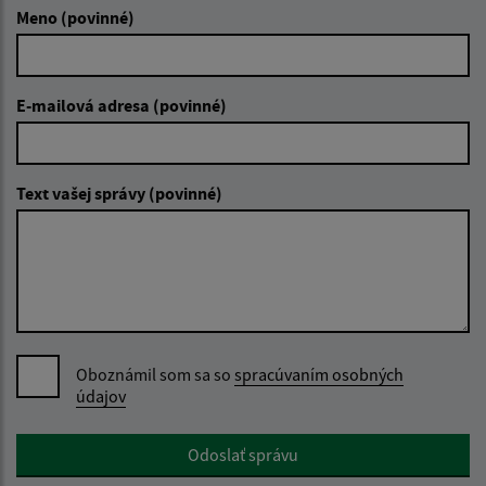
Meno (povinné)
E-mailová adresa (povinné)
Text vašej správy (povinné)
Oboznámil som sa so
spracúvaním osobných
údajov
Google reCaptcha Response
Odoslať správu