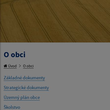
O obci
Úvod
O obci
Základné dokumenty
Strategické dokumenty
Územný plán obce
Školstvo