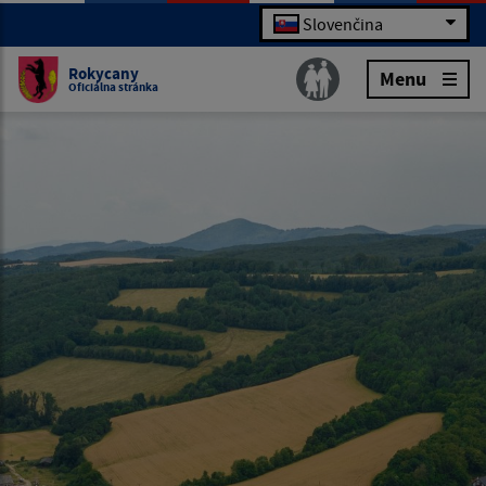
Slovenčina
Rokycany
Menu
Oficiálna stránka