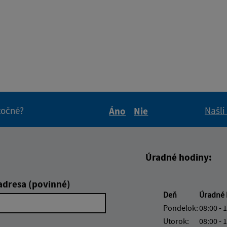
itočné?
Našli
Áno
Nie
Boli tieto informácie pre 
Boli tieto informáci
Úradné hodiny:
adresa (povinné)
Deň
Úradné 
Pondelok:
08:00 - 
Utorok:
08:00 - 