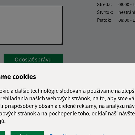
Streda:
08:00 - 
Štvrtok:
nestrán
Piatok:
08:00 - 
Google reCaptcha Response
Odoslať správu
ame cookies
okie a ďalšie technológie sledovania používame na zlepš
 prehliadania našich webových stránok, na to, aby sme v
li prispôsobený obsah a cielené reklamy, na analýzu náv
bových stránok a na pochopenie toho, odkiaľ naši návšte
jú.