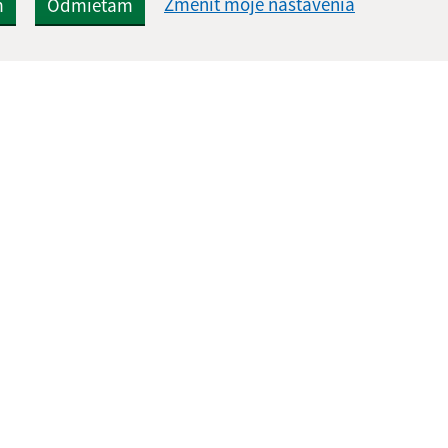
Zmeniť moje nastavenia
m
Odmietam
Rýchle odkazy:
Aktualiz
nku
Aktuality
07.08.2026 
Projekty
RSS
História
Fotogaléria