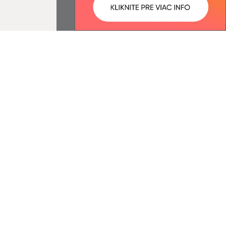
ované:
Správca obsahu:
09:54 hod.
Správca obsahu je Obec
Rokycany.
Vytvorené v súlade s
Jednotným
dizajn manuálom elektronických
služieb.