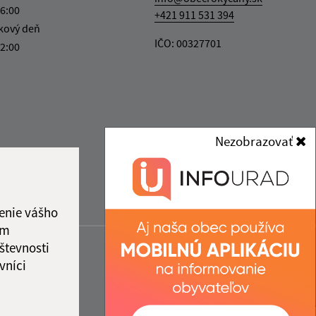
16:00
+421 911 531 394
kový deň
IČO: 00327701
12:00
Nezobrazovať
enie vášho
ám
števnosti
vníci