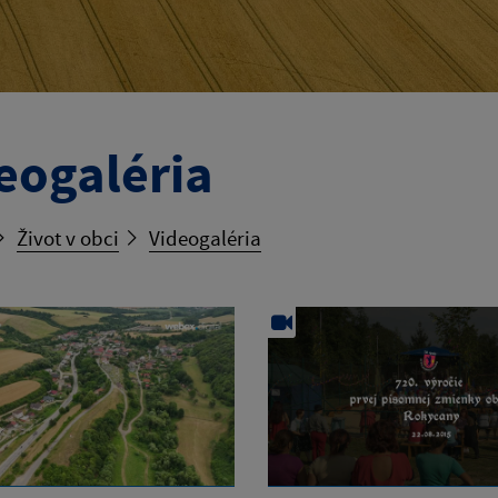
eogaléria
Život v obci
Videogaléria