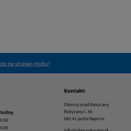
 ste na stránke chybu?
vás užitočné?
e pre vás užitočné?
Kontakt:
Obecný úrad Rokycany
Rokycany č. 45
hodiny
082 41 pošta Bajerov
15:00
15:00
info@obecrokycany.sk