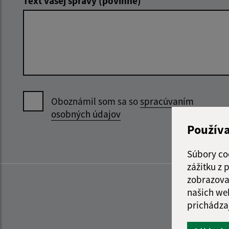
Text vašej správy (povinné)
Oboznámil som sa so
spracúvaním
osobných údajov
Použív
Súbory co
zážitku z
zobrazova
našich we
prichádza