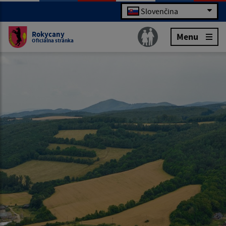
Slovenčina
Rokycany
Menu
Oficiálna stránka