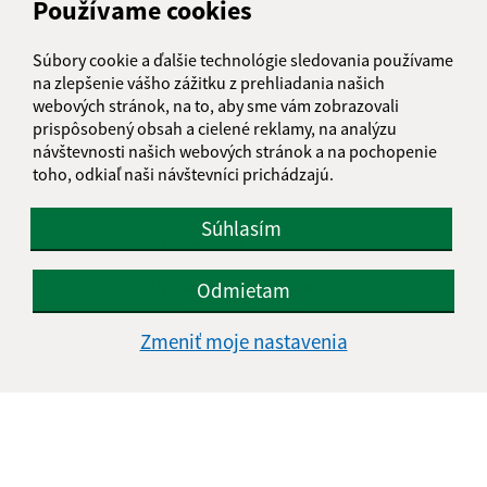
Používame cookies
Súbory cookie a ďalšie technológie sledovania používame
na zlepšenie vášho zážitku z prehliadania našich
webových stránok, na to, aby sme vám zobrazovali
prispôsobený obsah a cielené reklamy, na analýzu
návštevnosti našich webových stránok a na pochopenie
toho, odkiaľ naši návštevníci prichádzajú.
Súhlasím
Informácie o stránke:
Vyhlásenie o prístupnosti
Odmietam
Autorské práva
Ochrana osobných údajov
Zmeniť moje nastavenia
Navigácia:
Vytlačiť aktuálnu stránku
Mapa stránok
Cookies