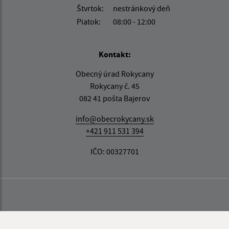
Štvrtok:
nestránkový deň
Piatok:
08:00 - 12:00
Kontakt:
Obecný úrad Rokycany
Rokycany č. 45
082 41 pošta Bajerov
info@obecrokycany.sk
+421 911 531 394
IČO: 00327701