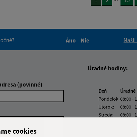
1
2
15
itočné?
Našli
Áno
Nie
Boli tieto informácie pre 
Boli tieto informáci
Úradné hodiny:
adresa (povinné)
Deň
Úradné 
Pondelok:
08:00 - 
Utorok:
08:00 - 
Streda:
08:00 - 
Štvrtok:
nestrán
ame cookies
Piatok:
08:00 - 