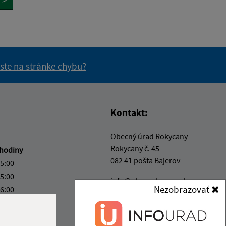
>
 ste na stránke chybu?
vás užitočné?
e pre vás užitočné?
Kontakt:
Obecný úrad Rokycany
Rokycany č. 45
hodiny
082 41 pošta Bajerov
15:00
15:00
info@obecrokycany.sk
Nezobrazovať
16:00
+421 911 531 394
kový deň
IČO: 00327701
12:00