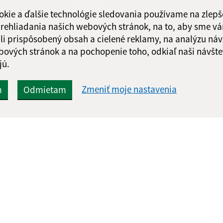
okie a ďalšie technológie sledovania používame na zlepš
 prehliadania našich webových stránok, na to, aby sme v
li prispôsobený obsah a cielené reklamy, na analýzu náv
bových stránok a na pochopenie toho, odkiaľ naši návšte
Google reCaptcha Response
Odoslať správu
jú.
Zmeniť moje nastavenia
m
Odmietam