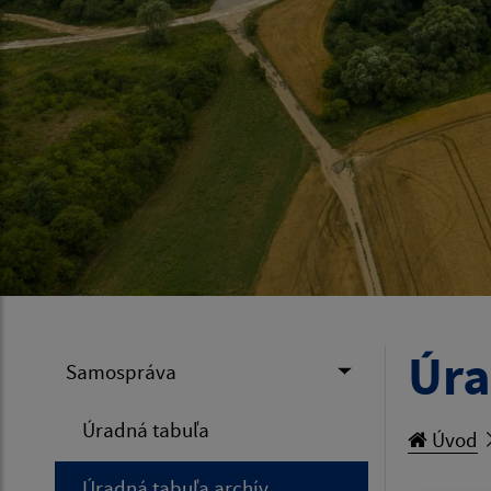
Úra
Samospráva
Úradná tabuľa
Úvod
Úradná tabuľa archív