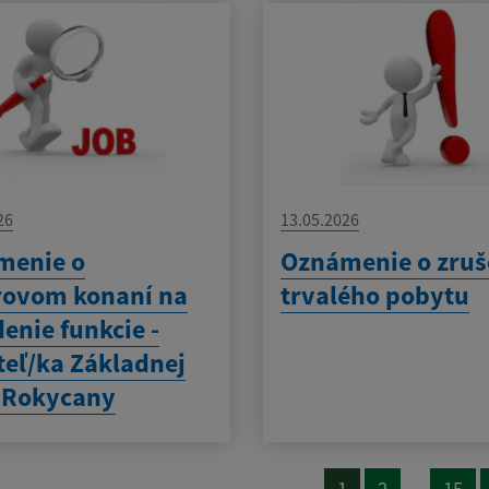
26
13.05.2026
menie o
Oznámenie o zruš
rovom konaní na
trvalého pobytu
enie funkcie -
teľ/ka Základnej
 Rokycany
...