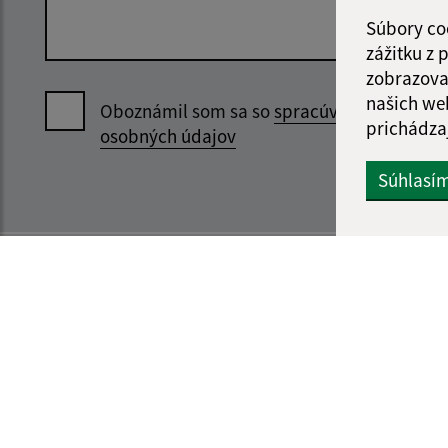
Súbory co
zážitku z
zobrazova
našich we
Oboznámil som sa so
spracúvaním
prichádza
osobných údajov
Súhlasí