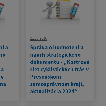
21.05.2026
ní a
Správa o hodnotení a
ého
návrh strategického
dokumentu - „Kostrová
ja
sieť cyklistických trás v
 v
Prešovskom
 na
samosprávnom kraji,
aktualizácia 2024“