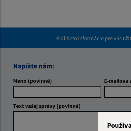
Boli tieto informácie pre vás už
Napíšte nám:
Meno (povinné)
E-mailová 
Text vašej správy (povinné)
Použív