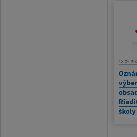
18.05.20
Ozná
výbe
obsad
Riadi
školy