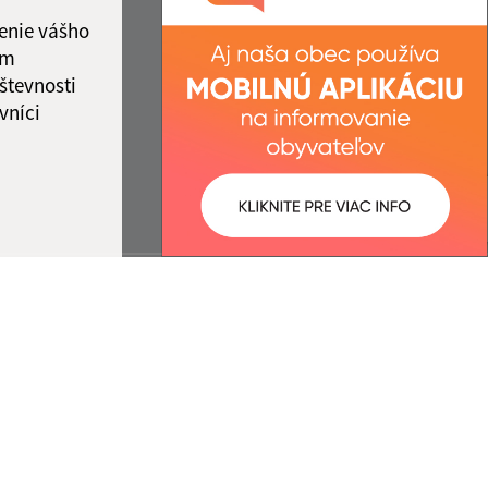
enie vášho
ám
števnosti
vníci