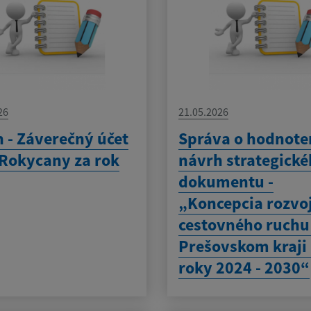
26
21.05.2026
 - Záverečný účet
Správa o hodnote
Rokycany za rok
návrh strategick
dokumentu -
„Koncepcia rozvo
cestovného ruchu
Prešovskom kraji
roky 2024 - 2030“