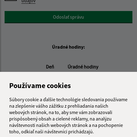
údajov
Google reCaptcha Response
Odoslať správu
Úradné hodiny:
Deň
Úradné hodiny
Pondelok:
08:00 - 15:00
Utorok:
08:00 - 15:00
Používame cookies
Streda:
08:00 - 16:00
Štvrtok:
nestránkový deň
Súbory cookie a ďalšie technológie sledovania používame
na zlepšenie vášho zážitku z prehliadania našich
Piatok:
08:00 - 12:00
webových stránok, na to, aby sme vám zobrazovali
prispôsobený obsah a cielené reklamy, na analýzu
návštevnosti našich webových stránok a na pochopenie
Kontakt:
toho, odkiaľ naši návštevníci prichádzajú.