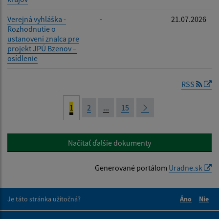
Verejná vyhláška -
-
21.07.2026
Rozhodnutie o
ustanovení znalca pre
projekt JPÚ Bzenov –
osídlenie
RSS
1
2
...
15
Načítať ďalšie dokumenty
Generované portálom
Uradne.sk
Je táto stránka užitočná?
Áno
Nie
Boli tieto 
Boli 