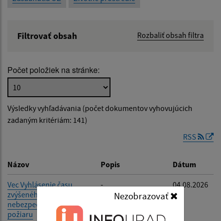
Filtrovať obsah
Rozbaliť obsah filtra
Názov:
Počet položiek na stránke:
Popis:
Výsledky vyhľadávania (počet dokumentov vyhovujúcich
Dátum zverejnenia od:
zadaným kritériám: 141)
RSS
Dátum zverejnenia do:
Názov
Popis
Dátum
Vec Vyhlásenie času
-
04.08.2026
zvýšeného
Nezobrazovať
Filtrovať
Reset
nebezpečenstva vzniku
požiaru