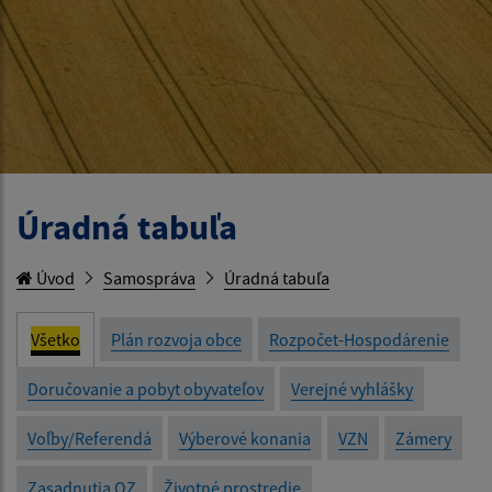
Úradná tabuľa
Úvod
Samospráva
Úradná tabuľa
Všetko
Plán rozvoja obce
Rozpočet-Hospodárenie
Doručovanie a pobyt obyvateľov
Verejné vyhlášky
Voľby/Referendá
Výberové konania
VZN
Zámery
Zasadnutia OZ
Životné prostredie