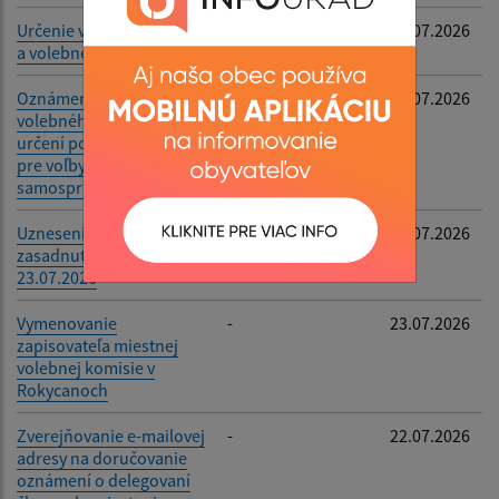
Určenie volebné okrsku
-
24.07.2026
a volebnej miestnosti
Oznámenie o utvorení
-
23.07.2026
volebného obvodu a o
určení počtu poslancov
pre voľby do orgánov
samosprávy obcí
Uznesenia zo XXII.
-
23.07.2026
zasadnutia zo dňa
23.07.2026
Vymenovanie
-
23.07.2026
zapisovateľa miestnej
volebnej komisie v
Rokycanoch
Zverejňovanie e-mailovej
-
22.07.2026
adresy na doručovanie
oznámení o delegovaní