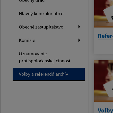
Obecný úrad
Hlavný kontrolór obce
Obecné zastupiteľstvo
Refe
Komisie
Oznamovanie
protispoločenskej činnosti
Voľby a referendá archív
Voľby