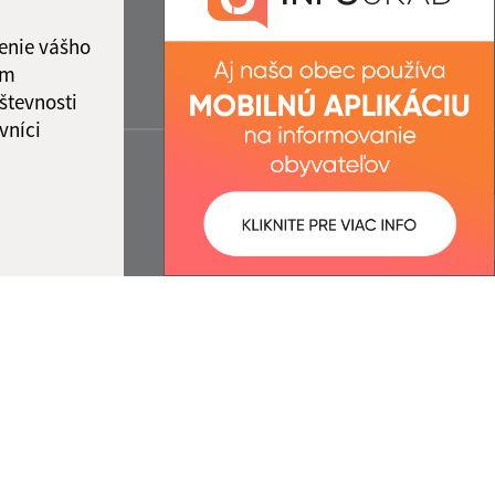
enie vášho
ám
števnosti
vníci