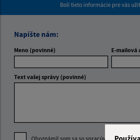
Boli tieto informácie pre vás už
Napíšte nám:
Meno (povinné)
E-mailová 
Text vašej správy (povinné)
Použív
Oboznámil som sa so
spracúvaním