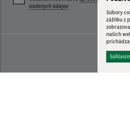
osobných údajov
Súbory co
zážitku z
zobrazova
našich we
prichádza
Súhlasí