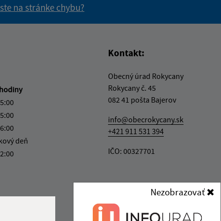
 ste na stránke chybu?
vás užitočné?
e pre vás užitočné?
Kontakt:
Obecný úrad Rokycany
Rokycany č. 45
hodiny
082 41 pošta Bajerov
15:00
15:00
info@obecrokycany.sk
16:00
+421 911 531 394
kový deň
IČO: 00327701
12:00
Nezobrazovať