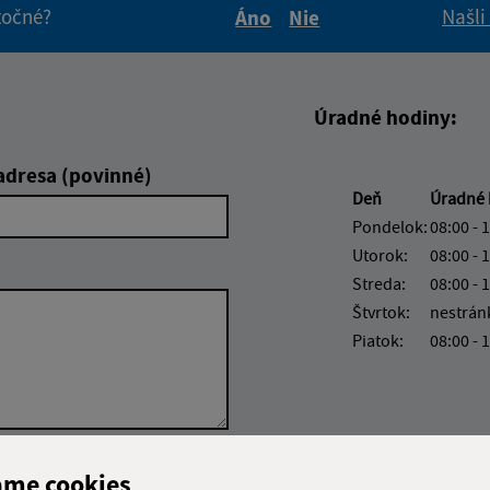
itočné?
Našli
Áno
Nie
Boli tieto informácie pre 
Boli tieto informáci
Úradné hodiny:
adresa (povinné)
Deň
Úradné 
Pondelok:
08:00 - 
Utorok:
08:00 - 
Streda:
08:00 - 
Štvrtok:
nestrán
Piatok:
08:00 - 
Google reCaptcha Response
ame cookies
Odoslať správu