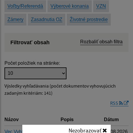
Voľby/Referendá
Výberové konania
VZN
Zámery
Zasadnutia OZ
Životné prostredie
Rozbaliť obsah filtra
Filtrovať obsah
Názov:
Počet položiek na stránke:
Popis:
Výsledky vyhľadávania (počet dokumentov vyhovujúcich
Dátum zverejnenia od:
zadaným kritériám: 141)
RSS
Dátum zverejnenia do:
Názov
Popis
Dátum
Nezobrazovať
Vec Vyhlásenie času
-
04.08.2026