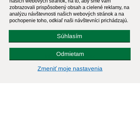
našich webových stránok, na to, aby sme vám
zobrazovali prispôsobený obsah a cielené reklamy, na
analýzu návštevnosti našich webových stránok a na
Kontakt:
pochopenie toho, odkiaľ naši návštevníci prichádzajú.
Obecný úrad Rokycany
Súhlasím
Rokycany č. 45
082 41 pošta Bajerov
Odmietam
info@obecrokycany.sk
+421 911 531 394
Zmeniť moje nastavenia
IČO: 00327701