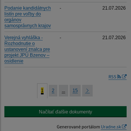
Podanie kandidátnych
-
21.07.2026
listín pre voľby do
orgánov
samosprávnych krajov
Verejná vyhláška -
-
21.07.2026
Rozhodnutie o
ustanovení znalca pre
projekt JPÚ Bzenov –
osídlenie
RSS
1
2
...
15
Načítať ďalšie dokumenty
Generované portálom
Uradne.sk