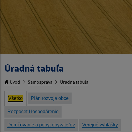
Úradná tabuľa
Úvod
Samospráva
Úradná tabuľa
Všetko
Plán rozvoja obce
Rozpočet-Hospodárenie
Doručovanie a pobyt obyvateľov
Verejné vyhlášky