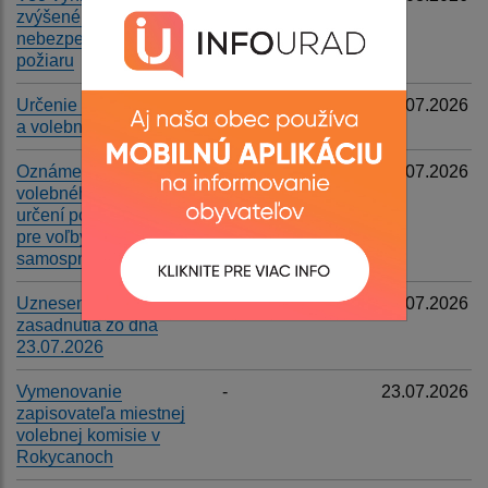
zvýšeného
Filtrovať
Reset
nebezpečenstva vzniku
požiaru
Určenie volebné okrsku
-
24.07.2026
a volebnej miestnosti
Oznámenie o utvorení
-
23.07.2026
volebného obvodu a o
určení počtu poslancov
pre voľby do orgánov
samosprávy obcí
Uznesenia zo XXII.
-
23.07.2026
zasadnutia zo dňa
23.07.2026
Vymenovanie
-
23.07.2026
zapisovateľa miestnej
volebnej komisie v
Rokycanoch