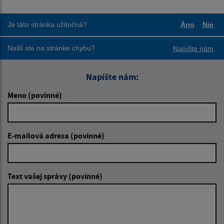
Je táto stránka užitočná?
Áno
Nie
Boli tieto
Boli
Našli ste na stránke chybu?
Napíšte nám
Napíšte nám:
Meno (povinné)
E-mailová adresa (povinné)
Text vašej správy (povinné)