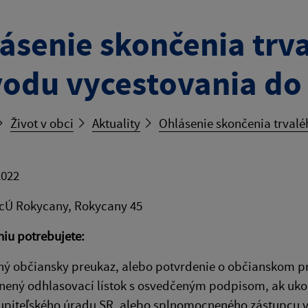
ásenie skončenia trv
odu vycestovania do 
Život v obci
Aktuality
Ohlásenie skončenia trvalé
2022
cÚ Rokycany, Rokycany 45
iu potrebujete:
ný občiansky preukaz, alebo potvrdenie o občianskom pr
nený odhlasovací lístok s osvedčeným podpisom, ak uko
upiteľského úradu SR, alebo splnomocneného zástupcu 