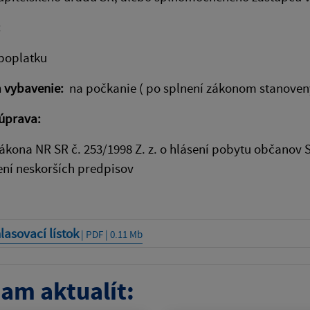
:
poplatku
a vybavenie:
na počkanie ( po splnení zákonom stanove
úprava:
zákona NR SR č. 253/1998 Z. z. o hlásení pobytu občanov S
ení neskorších predpisov
asovací lístok
| PDF | 0.11 Mb
am aktualít: