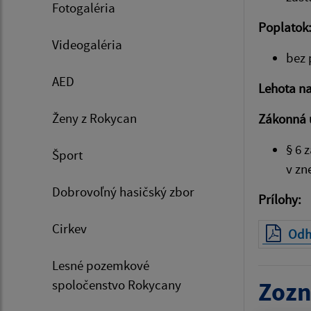
Fotogaléria
Poplatok
Videogaléria
bez 
AED
Lehota n
Ženy z Rokycan
Zákonná 
§ 6 
Šport
v zn
Dobrovoľný hasičský zbor
Prílohy:
Cirkev
Odhl
Lesné pozemkové
spoločenstvo Rokycany
Zozn