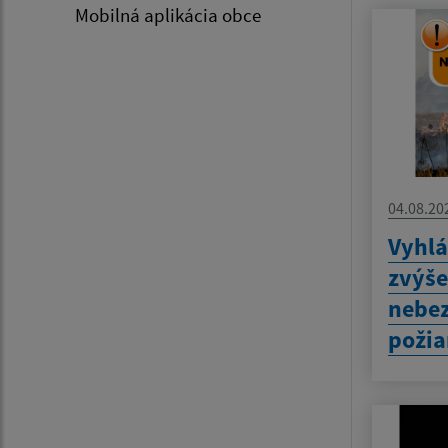
Mobilná aplikácia obce
04.08.20
Vyhlá
zvýš
nebez
požia