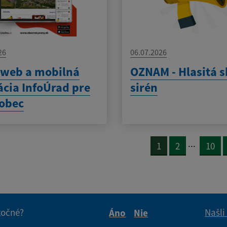
26
06.07.2026
 web a mobilná
OZNAM - Hlasitá 
ácia InfoÚrad pre
sirén
obec
...
1
2
10
itočné?
Našli
Áno
Nie
Boli tieto informácie pre 
Boli tieto informáci