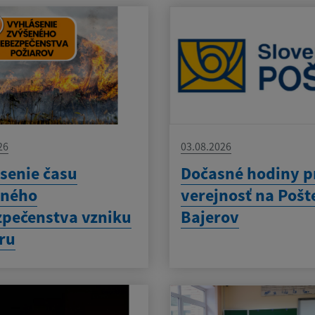
26
03.08.2026
senie času
Dočasné hodiny p
eného
verejnosť na Pošt
pečenstva vzniku
Bajerov
ru