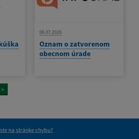
06.07.2026
skúška
Oznam o zatvorenom
obecnom úrade
>
 ste na stránke chybu?
vás užitočné?
e pre vás užitočné?