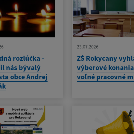
26
23.07.2026
dná rozlúčka -
ZŠ Rokycany vyhl
il nás bývalý
výberové konania
sta obce Andrej
voľné pracovné m
ák