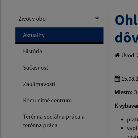
Ohl
Život v obci
dôv
Aktuality
História
Úvod
Súčasnosť
15.08.
Zaujímavosti
Miesto:
O
Komunitné centrum
K vybaven
Terénna sociálna práca a
plat
terénna práca
vypl
zast