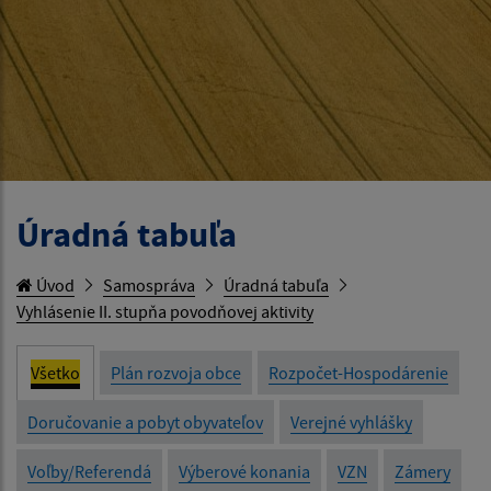
Úradná tabuľa
Úvod
Samospráva
Úradná tabuľa
Vyhlásenie II. stupňa povodňovej aktivity
Všetko
Plán rozvoja obce
Rozpočet-Hospodárenie
Doručovanie a pobyt obyvateľov
Verejné vyhlášky
Voľby/Referendá
Výberové konania
VZN
Zámery