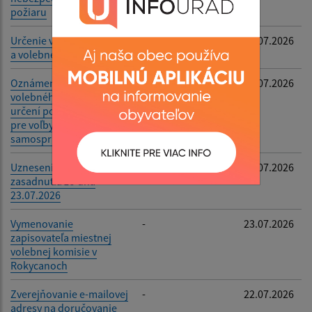
požiaru
Určenie volebné okrsku
-
24.07.2026
a volebnej miestnosti
Oznámenie o utvorení
-
23.07.2026
volebného obvodu a o
určení počtu poslancov
pre voľby do orgánov
samosprávy obcí
Uznesenia zo XXII.
-
23.07.2026
zasadnutia zo dňa
23.07.2026
Vymenovanie
-
23.07.2026
zapisovateľa miestnej
volebnej komisie v
Rokycanoch
Zverejňovanie e-mailovej
-
22.07.2026
adresy na doručovanie