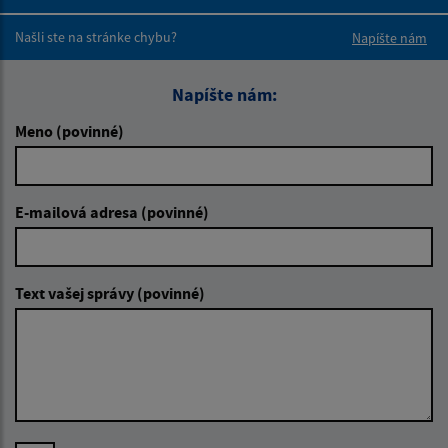
Boli tieto 
Boli 
Našli ste na stránke chybu?
Napíšte nám
Napíšte nám:
Meno (povinné)
E-mailová adresa (povinné)
Text vašej správy (povinné)