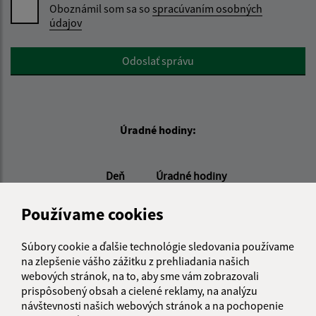
Oboznámil som sa so
spracúvaním osobných
údajov
Google reCaptcha Response
Odoslať správu
Úradné hodiny:
Deň
Úradné hodiny
Pondelok:
08:00 - 15:00
Používame cookies
Utorok:
08:00 - 15:00
Streda:
08:00 - 16:00
Súbory cookie a ďalšie technológie sledovania používame
Štvrtok:
nestránkový deň
na zlepšenie vášho zážitku z prehliadania našich
Piatok:
08:00 - 12:00
webových stránok, na to, aby sme vám zobrazovali
prispôsobený obsah a cielené reklamy, na analýzu
návštevnosti našich webových stránok a na pochopenie
Kontakt: