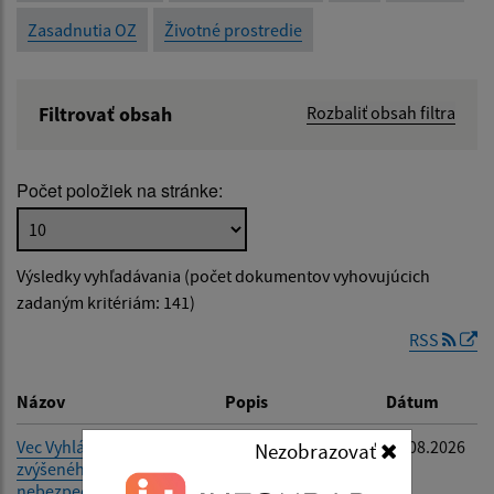
Zasadnutia OZ
Životné prostredie
Filtrovať obsah
Rozbaliť obsah filtra
Názov:
Počet položiek na stránke:
Popis:
Výsledky vyhľadávania (počet dokumentov vyhovujúcich
Dátum zverejnenia od:
zadaným kritériám: 141)
RSS
Dátum zverejnenia do:
Názov
Popis
Dátum
Vec Vyhlásenie času
-
04.08.2026
Nezobrazovať
zvýšeného
Filtrovať
Reset
nebezpečenstva vzniku