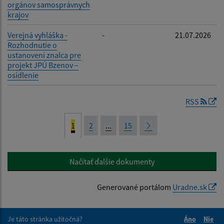
orgánov samosprávnych
krajov
Verejná vyhláška -
-
21.07.2026
Rozhodnutie o
ustanovení znalca pre
projekt JPÚ Bzenov –
osídlenie
RSS
1
2
...
15
Načítať ďalšie dokumenty
Generované portálom
Uradne.sk
Je táto stránka užitočná?
Áno
Nie