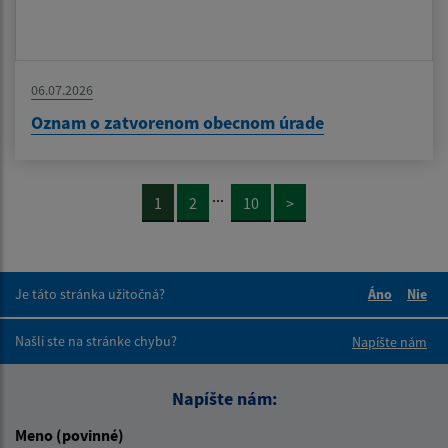
06.07.2026
Oznam o zatvorenom obecnom úrade
...
1
2
10
>
Je táto stránka užitočná?
Áno
Nie
Boli tieto 
Boli 
Našli ste na stránke chybu?
Napíšte nám
Napíšte nám:
Meno (povinné)