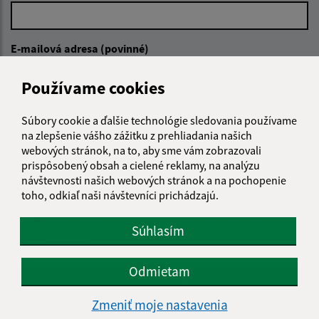
E-mailová adresa (povinné)
Používame cookies
Text vašej správy (povinné)
Súbory cookie a ďalšie technológie sledovania používame
na zlepšenie vášho zážitku z prehliadania našich
webových stránok, na to, aby sme vám zobrazovali
prispôsobený obsah a cielené reklamy, na analýzu
návštevnosti našich webových stránok a na pochopenie
toho, odkiaľ naši návštevníci prichádzajú.
Oboznámil som sa so
spracúvaním osobných
Súhlasím
údajov
Odmietam
Google reCaptcha Response
Odoslať správu
Zmeniť moje nastavenia