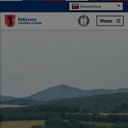
Slovenčina
Rokycany
Menu
Oficiálna stránka