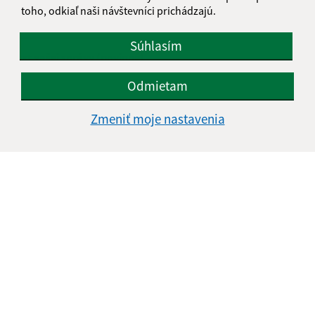
E-mailová adresa (povinné)
toho, odkiaľ naši návštevníci prichádzajú.
Súhlasím
Text vašej správy (povinné)
Odmietam
Zmeniť moje nastavenia
Oboznámil som sa so
spracúvaním osobných
údajov
Google reCaptcha Response
Odoslať správu
Úradné hodiny: