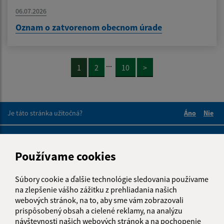
06.07.2026
Oznam o zatvorenom obecnom úrade
...
1
2
10
>
Je táto stránka užitočná?
Áno
Nie
Boli tieto 
Boli 
Našli ste na stránke chybu?
Napíšte nám
Používame cookies
Napíšte nám:
Súbory cookie a ďalšie technológie sledovania používame
Meno (povinné)
na zlepšenie vášho zážitku z prehliadania našich
webových stránok, na to, aby sme vám zobrazovali
prispôsobený obsah a cielené reklamy, na analýzu
návštevnosti našich webových stránok a na pochopenie