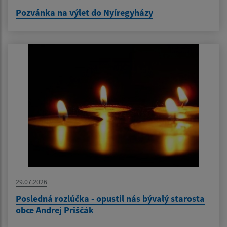
Pozvánka na výlet do Nyíregyházy
29.07.2026
Posledná rozlúčka - opustil nás bývalý starosta
obce Andrej Priščák