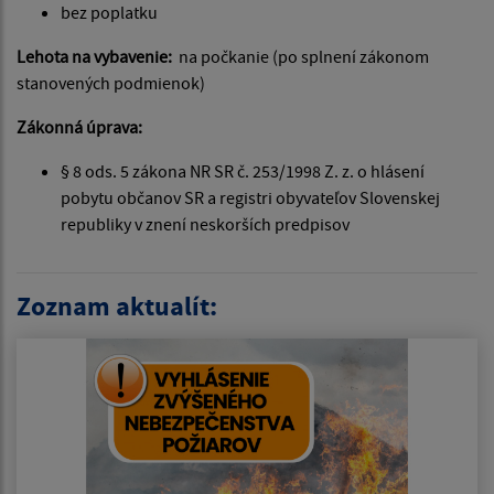
bez poplatku
Lehota na vybavenie:
na počkanie (po splnení zákonom
stanovených podmienok)
Zákonná úprava:
§ 8 ods. 5 zákona NR SR č. 253/1998 Z. z. o hlásení
pobytu občanov SR a registri obyvateľov Slovenskej
republiky v znení neskorších predpisov
Zoznam aktualít: