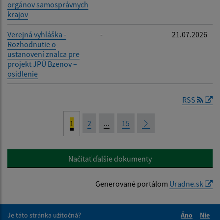
orgánov samosprávnych
krajov
Verejná vyhláška -
-
21.07.2026
Rozhodnutie o
ustanovení znalca pre
projekt JPÚ Bzenov –
osídlenie
RSS
1
2
...
15
Načítať ďalšie dokumenty
Generované portálom
Uradne.sk
Je táto stránka užitočná?
Áno
Nie