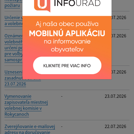
požiaru
Určenie volebné okrsku
-
24.07.2026
a volebnej miestnosti
Oznámenie o utvorení
-
23.07.2026
volebného obvodu a o
určení počtu poslancov
pre voľby do orgánov
samosprávy obcí
Uznesenia zo XXII.
-
23.07.2026
zasadnutia zo dňa
23.07.2026
Vymenovanie
-
23.07.2026
zapisovateľa miestnej
volebnej komisie v
Rokycanoch
Zverejňovanie e-mailovej
-
22.07.2026
adresy na doručovanie