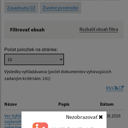
Zasadnutia OZ
Životné prostredie
Filtrovať obsah
Rozbaliť obsah filtra
Názov:
Počet položiek na stránke:
Popis:
Výsledky vyhľadávania (počet dokumentov vyhovujúcich
Dátum zverejnenia od:
zadaným kritériám: 141)
RSS
Dátum zverejnenia do:
Názov
Popis
Dátum
Vec Vyhlásenie času
-
04.08.2026
Nezobrazovať
zvýšeného
Filtrovať
Reset
nebezpečenstva vzniku