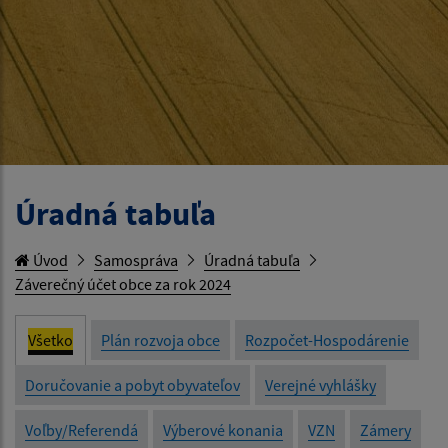
Úradná tabuľa
Úvod
Samospráva
Úradná tabuľa
Záverečný účet obce za rok 2024
Všetko
Plán rozvoja obce
Rozpočet-Hospodárenie
Doručovanie a pobyt obyvateľov
Verejné vyhlášky
Voľby/Referendá
Výberové konania
VZN
Zámery