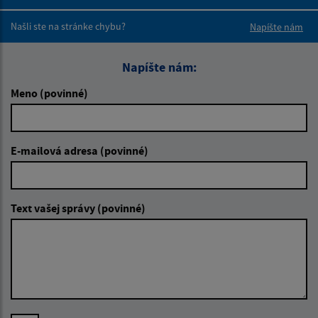
Boli tieto 
Boli 
Našli ste na stránke chybu?
Napíšte nám
Napíšte nám:
Meno (povinné)
E-mailová adresa (povinné)
Text vašej správy (povinné)