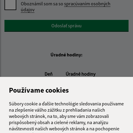
Oboznámil som sa so
spracúvaním osobných
údajov
Google reCaptcha Response
Odoslať správu
Úradné hodiny:
Deň
Úradné hodiny
Pondelok:
08:00 - 15:00
Používame cookies
Utorok:
08:00 - 15:00
Streda:
08:00 - 16:00
Súbory cookie a ďalšie technológie sledovania používame
Štvrtok:
nestránkový deň
na zlepšenie vášho zážitku z prehliadania našich
Piatok:
08:00 - 12:00
webových stránok, na to, aby sme vám zobrazovali
prispôsobený obsah a cielené reklamy, na analýzu
návštevnosti našich webových stránok a na pochopenie
Kontakt: