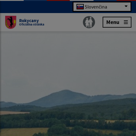
Slovenčina
Rokycany
Menu
Oficiálna stránka