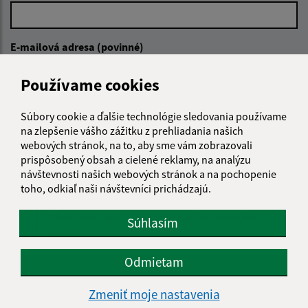
E-mailová adresa (povinné)
Používame cookies
Text vašej správy (povinné)
Súbory cookie a ďalšie technológie sledovania používame
na zlepšenie vášho zážitku z prehliadania našich
webových stránok, na to, aby sme vám zobrazovali
prispôsobený obsah a cielené reklamy, na analýzu
návštevnosti našich webových stránok a na pochopenie
toho, odkiaľ naši návštevníci prichádzajú.
Oboznámil som sa so
spracúvaním osobných
Súhlasím
údajov
Odmietam
Google reCaptcha Response
Odoslať správu
Zmeniť moje nastavenia