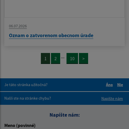
06.07.2026
Oznam o zatvorenom obecnom úrade
...
1
2
10
>
Je táto stránka užitočná?
Áno
Nie
Boli tieto 
Boli 
Našli ste na stránke chybu?
Napíšte nám
Napíšte nám:
Meno (povinné)