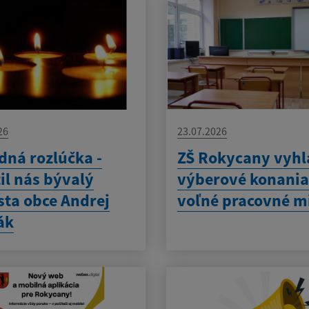
26
23.07.2026
dná rozlúčka -
ZŠ Rokycany vyhl
il nás bývalý
výberové konania
sta obce Andrej
voľné pracovné m
ák