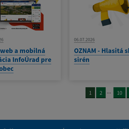
26
06.07.2026
 web a mobilná
OZNAM - Hlasitá 
ácia InfoÚrad pre
sirén
obec
...
1
2
10