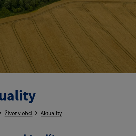
uality
Život v obci
Aktuality