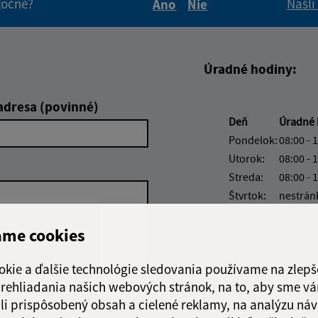
itočné?
Našli
Áno
Nie
Boli tieto informácie pre 
Boli tieto informáci
Úradné hodiny:
adresa (povinné)
Deň
Úradné 
Pondelok:
08:00 - 
Utorok:
08:00 - 
Streda:
08:00 - 
Štvrtok:
nestrán
Piatok:
08:00 - 
ame cookies
okie a ďalšie technológie sledovania používame na zlepš
 prehliadania našich webových stránok, na to, aby sme v
Google reCaptcha Response
li prispôsobený obsah a cielené reklamy, na analýzu náv
Odoslať správu