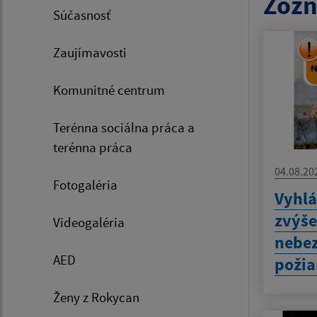
Zozn
Súčasnosť
Zaujímavosti
Komunitné centrum
Terénna sociálna práca a
terénna práca
04.08.20
Fotogaléria
Vyhlá
zvýš
Videogaléria
nebez
AED
požia
Ženy z Rokycan