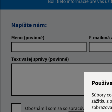
Boli tieto informácie pre vás už
Napíšte nám:
Meno (povinné)
E-mailová 
Text vašej správy (povinné)
Použív
Súbory co
zážitku z
zobrazova
Oboznámil som sa so
spracúvaním