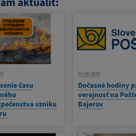
am aktualít:
26
03.08.2026
senie času
Dočasné hodiny p
eného
verejnosť na Pošt
pečenstva vzniku
Bajerov
ru