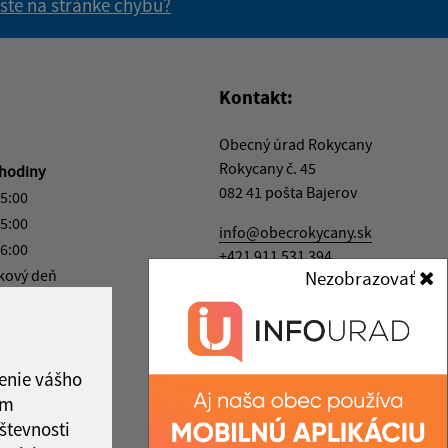
 ste na stránke chybu?
vás užitočné?
e pre vás užitočné?
Kontakt:
Obecný úrad Rokycany
Rokycany č. 45
hodiny
082 41 pošta Bajerov
15:00
15:00
info@obecrokycany.sk
16:00
+421 911 531 394
kový deň
Nezobrazovať
IČO: 00327701
12:00
enie vášho
ám
števnosti