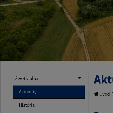
Akt
Život v obci
Aktuality
Úvod
História