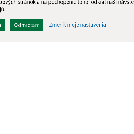
bových stránok a na pochopenie toho, odkiaľ naši návšte
jú.
Zmeniť moje nastavenia
m
Odmietam