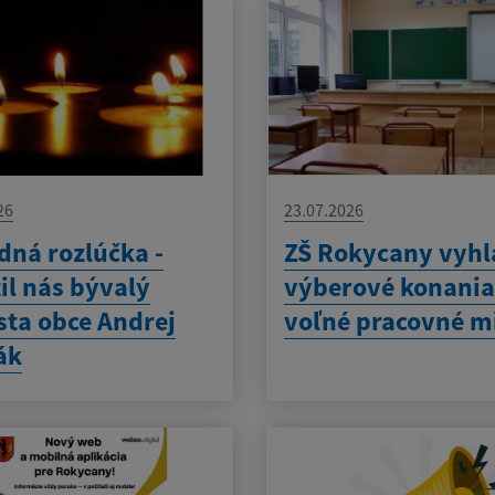
26
23.07.2026
dná rozlúčka -
ZŠ Rokycany vyhl
il nás bývalý
výberové konania
sta obce Andrej
voľné pracovné m
ák