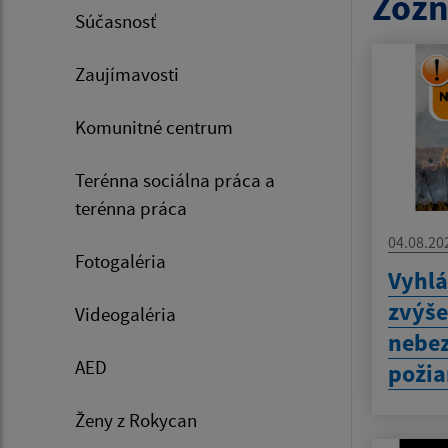
Zozn
Súčasnosť
Zaujímavosti
Komunitné centrum
Terénna sociálna práca a
terénna práca
04.08.20
Fotogaléria
Vyhlá
zvýš
Videogaléria
nebez
AED
požia
Ženy z Rokycan