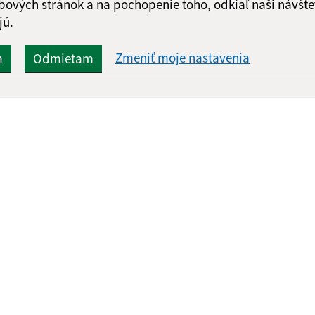
bových stránok a na pochopenie toho, odkiaľ naši návšte
jú.
Zmeniť moje nastavenia
m
Odmietam