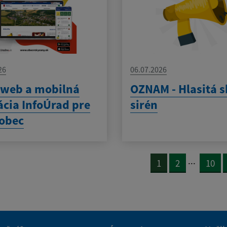
26
06.07.2026
 web a mobilná
OZNAM - Hlasitá 
ácia InfoÚrad pre
sirén
obec
...
1
2
10