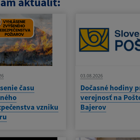
am aktualít:
26
03.08.2026
senie času
Dočasné hodiny p
eného
verejnosť na Pošt
pečenstva vzniku
Bajerov
ru