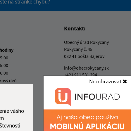
 ste na stránke chybu?
vás užitočné?
e pre vás užitočné?
Kontakt:
Obecný úrad Rokycany
Rokycany č. 45
hodiny
082 41 pošta Bajerov
15:00
15:00
info@obecrokycany.sk
16:00
+421 911 531 394
kový deň
Nezobrazovať
IČO: 00327701
12:00
enie vášho
ám
števnosti