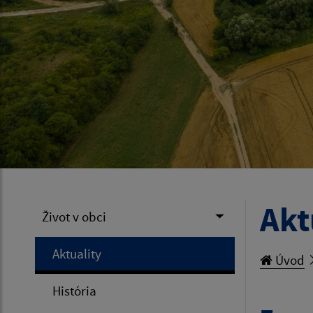
Akt
Život v obci
Aktuality
Úvod
História