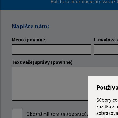
Boli tieto informácie pre vás už
Napíšte nám:
Meno (povinné)
E-mailová 
Text vašej správy (povinné)
Použív
Súbory co
zážitku z
zobrazova
Oboznámil som sa so
spracúvaním