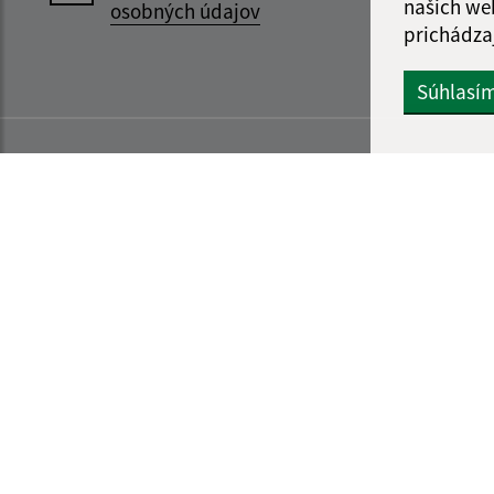
našich we
osobných údajov
prichádza
Súhlasí