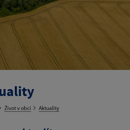
uality
Život v obci
Aktuality