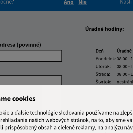
itočné?
Našli
Áno
Nie
Boli tieto informácie pre 
Boli tieto informáci
Úradné hodiny:
adresa (povinné)
Deň
Úradné 
Pondelok:
08:00 - 
Utorok:
08:00 - 
Streda:
08:00 - 
Štvrtok:
nestrán
Piatok:
08:00 - 
ame cookies
okie a ďalšie technológie sledovania používame na zlepš
 prehliadania našich webových stránok, na to, aby sme v
Google reCaptcha Response
li prispôsobený obsah a cielené reklamy, na analýzu náv
Odoslať správu