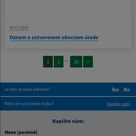
06.07.2026
Oznam o zatvorenom obecnom úrade
...
1
2
10
>
Je táto stránka užitočná?
Áno
Nie
Boli tieto 
Boli 
Našli ste na stránke chybu?
Napíšte nám
Napíšte nám:
Meno (povinné)