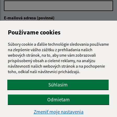
E-mailová adresa (povinné)
Používame cookies
Text vašej správy (povinné)
Súbory cookie a ďalšie technológie sledovania používame
na zlepšenie vášho zážitku z prehliadania našich
webových stránok, na to, aby sme vám zobrazovali
prispôsobený obsah a cielené reklamy, na analýzu
návštevnosti našich webových stránok a na pochopenie
toho, odkiaľ naši návštevníci prichádzajú.
Oboznámil som sa so
spracúvaním osobných
Súhlasím
údajov
Odmietam
Google reCaptcha Response
Odoslať správu
Zmeniť moje nastavenia