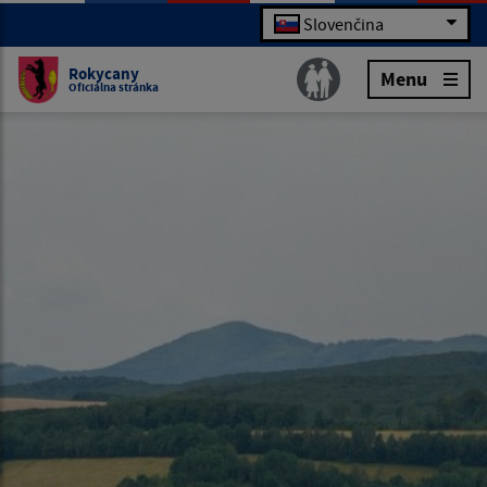
Slovenčina
Rokycany
Menu
Oficiálna stránka