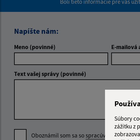
Boli tieto informácie pre vás už
Napíšte nám:
Meno (povinné)
E-mailová 
Text vašej správy (povinné)
Použív
Súbory co
zážitku z
zobrazova
Oboznámil som sa so
spracúvaním