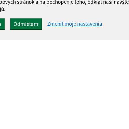
bových stránok a na pochopenie toho, odkiaľ naši návšte
jú.
Zmeniť moje nastavenia
m
Odmietam