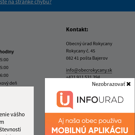
 ste na stránke chybu?
vás užitočné?
e pre vás užitočné?
Kontakt:
Obecný úrad Rokycany
Rokycany č. 45
hodiny
082 41 pošta Bajerov
15:00
15:00
info@obecrokycany.sk
16:00
+421 911 531 394
kový deň
Nezobrazovať
IČO: 00327701
12:00
enie vášho
ám
števnosti