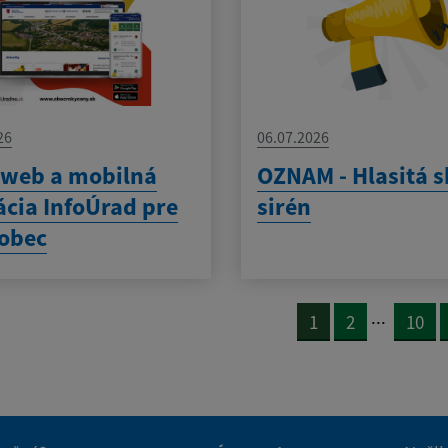
26
06.07.2026
 web a mobilná
OZNAM - Hlasitá 
ácia InfoÚrad pre
sirén
obec
...
1
2
10