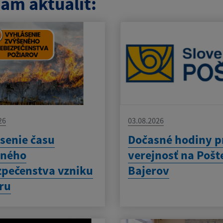
am aktualít:
26
03.08.2026
senie času
Dočasné hodiny p
eného
verejnosť na Pošt
pečenstva vzniku
Bajerov
ru