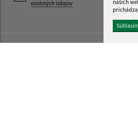
našich we
osobných údajov
prichádza
Súhlasí