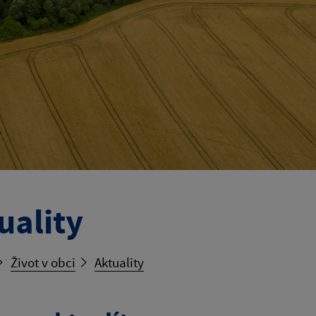
uality
Život v obci
Aktuality