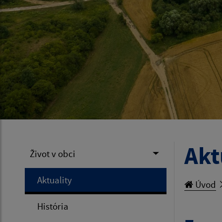
Akt
Život v obci
Aktuality
Úvod
História