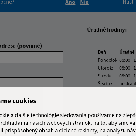
itočné?
Našli
Áno
Nie
Boli tieto informácie pre 
Boli tieto informáci
Úradné hodiny:
adresa (povinné)
Deň
Úradné 
Pondelok:
08:00 - 
Utorok:
08:00 - 
Streda:
08:00 - 
Štvrtok:
nestrán
Piatok:
08:00 - 
ame cookies
okie a ďalšie technológie sledovania používame na zlepš
 prehliadania našich webových stránok, na to, aby sme v
Google reCaptcha Response
li prispôsobený obsah a cielené reklamy, na analýzu náv
Odoslať správu