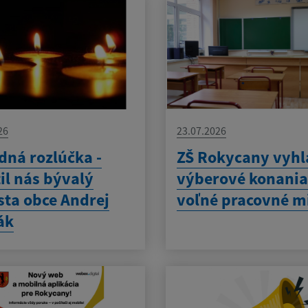
26
23.07.2026
dná rozlúčka -
ZŠ Rokycany vyhl
il nás bývalý
výberové konania
sta obce Andrej
voľné pracovné m
ák