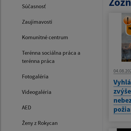
Zozn
Súčasnosť
Zaujímavosti
Komunitné centrum
Terénna sociálna práca a
terénna práca
04.08.20
Fotogaléria
Vyhlá
zvýš
Videogaléria
nebez
AED
požia
Ženy z Rokycan