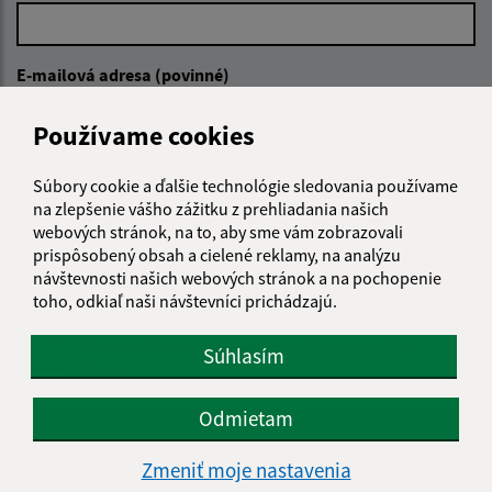
E-mailová adresa (povinné)
Používame cookies
Text vašej správy (povinné)
Súbory cookie a ďalšie technológie sledovania používame
na zlepšenie vášho zážitku z prehliadania našich
webových stránok, na to, aby sme vám zobrazovali
prispôsobený obsah a cielené reklamy, na analýzu
návštevnosti našich webových stránok a na pochopenie
toho, odkiaľ naši návštevníci prichádzajú.
Oboznámil som sa so
spracúvaním osobných
Súhlasím
údajov
Odmietam
Google reCaptcha Response
Odoslať správu
Zmeniť moje nastavenia