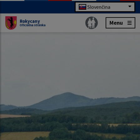
Slovenčina
Rokycany
Menu
Oficiálna stránka