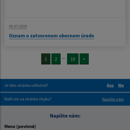
06.07.2026
Oznam o zatvorenom obecnom úrade
...
1
2
10
>
Je táto stránka užitočná?
Áno
Nie
Boli tieto 
Boli 
Našli ste na stránke chybu?
Napíšte nám
Napíšte nám:
Meno (povinné)