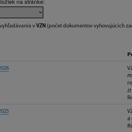
ložiek na stránke:
zverejnenia do:
Platnosť od:
 vyhľadávania v
VZN
(počet dokumentov vyhovujúcich za
ovať
P
2026
V
mi
ro
z
R
2025
V
a
R