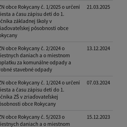
ZN obce Rokycany č. 1/2025 o určení
21.03.2025
esta a času zápisu detí do 1.
čníka základnej školy v
riaďovateľskej pôsobnosti obce
okycany
ZN obce Rokycany č. 2/2024 o
13.12.2024
iestnych daniach a o miestnom
oplatku za komunálne odpady a
robné stavebné odpady
ZN obce Rokycany č. 1/2024 o určení
07.03.2024
esta a času zápisu detí do 1.
čníka ZŠ v zriaďovateľskej
ôsobnosti obce Rokycany
ZN obce Rokycany č. 5/2023 o
15.12.2023
iestnych daniach a o miestnom