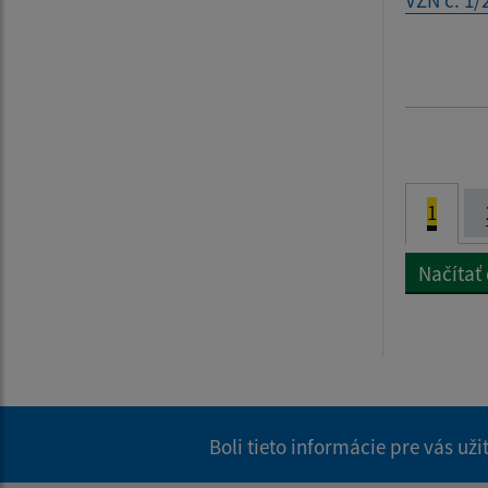
VZN č. 1/
1
Načítať
Boli tieto informácie pre vás už