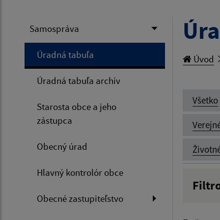
Úra
Samospráva
Úradná tabuľa
Úvod
Úradná tabuľa archív
Všetko
Starosta obce a jeho
zástupca
Verejn
Obecný úrad
Životn
Hlavný kontrolór obce
Filtr
Obecné zastupiteľstvo
Názov