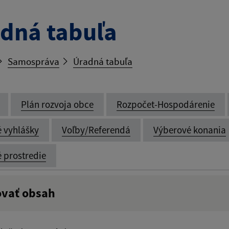
dná tabuľa
Samospráva
Úradná tabuľa
Plán rozvoja obce
Rozpočet-Hospodárenie
é vyhlášky
Voľby/Referendá
Výberové konania
é prostredie
ovať obsah
:
Popis: