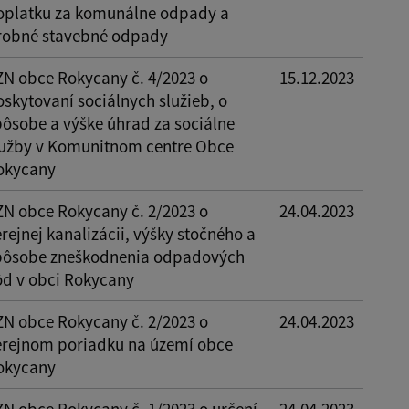
oplatku za komunálne odpady a
robné stavebné odpady
ZN obce Rokycany č. 4/2023 o
15.12.2023
oskytovaní sociálnych služieb, o
pôsobe a výške úhrad za sociálne
lužby v Komunitnom centre Obce
okycany
ZN obce Rokycany č. 2/2023 o
24.04.2023
rejnej kanalizácii, výšky stočného a
pôsobe zneškodnenia odpadových
ôd v obci Rokycany
ZN obce Rokycany č. 2/2023 o
24.04.2023
erejnom poriadku na území obce
okycany