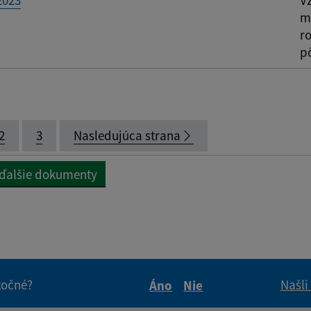
2023
V
mi
ro
p
2
3
Nasledujúca strana
 ďalšie dokumenty
itočné?
Našli
Áno
Nie
Boli tieto informácie pre 
Boli tieto informáci