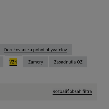
Doručovanie a pobyt obyvateľov
VZN
Zámery
Zasadnutia OZ
Rozbaliť obsah filtra
Dátum zverejnenia od: