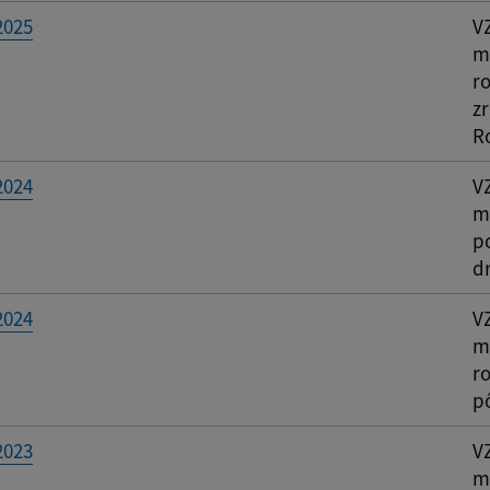
2025
V
mi
ro
z
R
2024
V
m
p
d
2024
V
mi
ro
p
2023
V
m