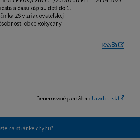
ZN obce Rokycany č. 1/2023 o určení
24.04.2023
esta a času zápisu detí do 1.
čníka ZŠ v zriaďovateľskej
ôsobnosti obce Rokycany
RSS
Generované portálom
Uradne.sk
 ste na stránke chybu?
vás užitočné?
e pre vás užitočné?