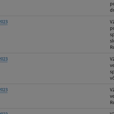
p
d
2023
V
p
s
s
R
2023
V
ve
s
v
2023
V
v
R