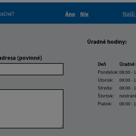
itočné?
Našli
Áno
Nie
Boli tieto informácie pre 
Boli tieto informáci
Úradné hodiny:
adresa (povinné)
Deň
Úradné 
Pondelok:
08:00 - 
Utorok:
08:00 - 
Streda:
08:00 - 
Štvrtok:
nestrán
Piatok:
08:00 - 