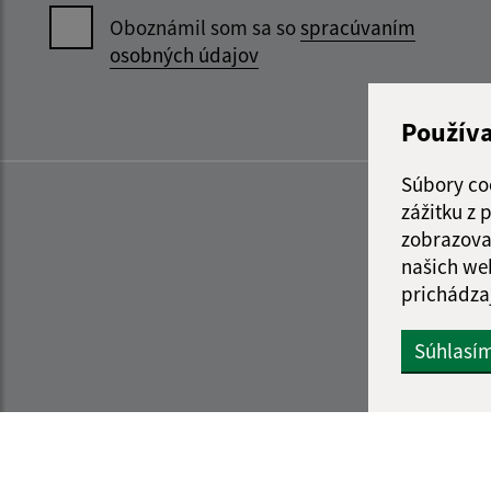
Oboznámil som sa so
spracúvaním
osobných údajov
Použív
Súbory co
zážitku z
zobrazova
našich we
prichádza
Súhlasí