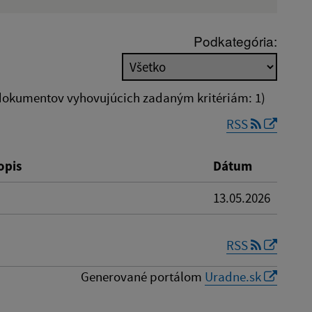
Dátum zverejnenia od:
Podkategória:
dokumentov vyhovujúcich zadaným kritériám: 1)
RSS
Reset
opis
Dátum
13.05.2026
RSS
Generované portálom
Uradne.sk