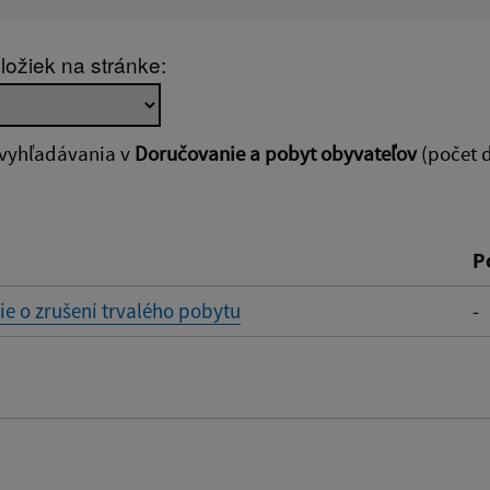
:
Popis:
ložiek na stránke:
zverejnenia do:
 vyhľadávania v
Doručovanie a pobyt obyvateľov
(počet 
ovať
P
e o zrušení trvalého pobytu
-