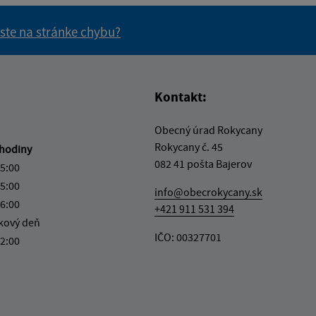
 ste na stránke chybu?
vás užitočné?
e pre vás užitočné?
Kontakt:
Obecný úrad Rokycany
Rokycany č. 45
hodiny
082 41 pošta Bajerov
15:00
15:00
info@obecrokycany.sk
16:00
+421 911 531 394
kový deň
IČO: 00327701
12:00