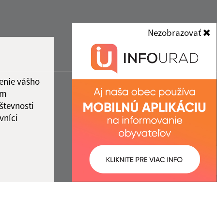
Nezobrazovať
enie vášho
ám
števnosti
vníci