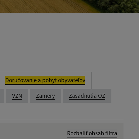
Doručovanie a pobyt obyvateľov
VZN
Zámery
Zasadnutia OZ
Rozbaliť obsah filtra