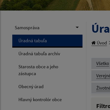
Úra
Samospráva
Úradná tabuľa
Úvod
Úradná tabuľa archív
Všetko
Starosta obce a jeho
zástupca
Verejn
Obecný úrad
Životn
Hlavný kontrolór obce
Filtr