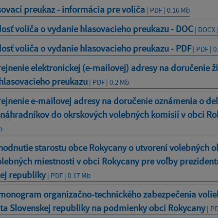
ovací preukaz - informácia pre voliča
| PDF | 0.16 Mb
osť voliča o vydanie hlasovacieho preukazu - DOC
| DOCX 
osť voliča o vydanie hlasovacieho preukazu - PDF
| PDF | 0
ejnenie elektronickej (e-mailovej) adresy na doručenie ž
hlasovacieho preukazu
| PDF | 0.2 Mb
rejnenie e-mailovej adresy na doručenie oznámenia o de
 náhradníkov do okrskových volebných komisií v obci R
b
odnutie starostu obce Rokycany o utvorení volebných o
olebných miestnosti v obci Rokycany pre voľby prezident
ej republiky
| PDF | 0.17 Mb
monogram organizačno-technického zabezpečenia volie
ta Slovenskej republiky na podmienky obci Rokycany
| PD