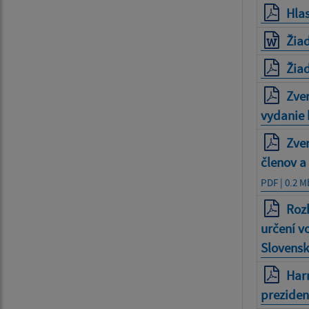
Hlas
Žiad
Žiad
Zver
vydanie 
Zve
členov a
PDF | 0.2 M
Rozh
určení v
Slovensk
Har
preziden