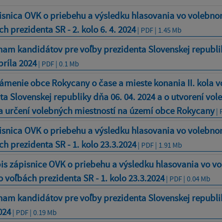
isnica OVK o priebehu a výsledku hlasovania vo volebno
h prezidenta SR - 2. kolo 6. 4. 2024
| PDF | 1.45 Mb
am kandidátov pre voľby prezidenta Slovenskej republiky
príla 2024
| PDF | 0.1 Mb
menie obce Rokycany o čase a mieste konania II. kola v
ta Slovenskej republiky dňa 06. 04. 2024 a o utvorení vo
a určení volebných miestností na území obce Rokycany
| 
isnica OVK o priebehu a výsledku hlasovania vo volebno
ch prezidenta SR - 1. kolo 23.3.2024
| PDF | 1.91 Mb
is zápisnice OVK o priebehu a výsledku hlasovania vo 
o voľbách prezidenta SR - 1. kolo 23.3.2024
| PDF | 0.04 Mb
am kandidátov pre voľby prezidenta Slovenskej republi
024
| PDF | 0.19 Mb