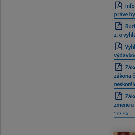
Info
práve by
Rozh
z. o vyh
Vyhl
výdavkoc
Záko
zákona č.
neskorší
Záko
zmene a 
1.03 Mb