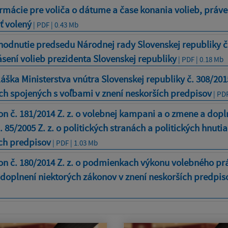
rmácie pre voliča o dátume a čase konania volieb, práve 
ť volený
| PDF | 0.43 Mb
odnutie predsedu Národnej rady Slovenskej republiky č.
lásení volieb prezidenta Slovenskej republiky
| PDF | 0.18 Mb
áška Ministerstva vnútra Slovenskej republiky č. 308/2015
h spojených s voľbami v znení neskorších predpisov
| PDF
n č. 181/2014 Z. z. o volebnej kampani a o zmene a dopl
 85/2005 Z. z. o politických stranách a politických hnutia
ch predpisov
| PDF | 1.03 Mb
n č. 180/2014 Z. z. o podmienkach výkonu volebného pr
doplnení niektorých zákonov v znení neskorších predpis