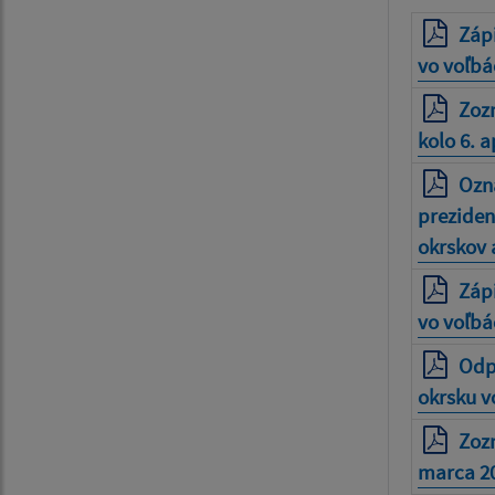
Záp
vo voľbác
Zozn
kolo 6. a
Ozná
preziden
okrskov 
Záp
vo voľbá
Odp
okrsku v
Zozn
marca 2