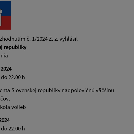
hodnutím č. 1/2024 Z. z. vyhlásil
j republiky
ania
 2024
 do 22.00 h
denta Slovenskej republiky nadpolovičnú väčšinu
ičov,
kola volieb
 2024
 do 22.00 h