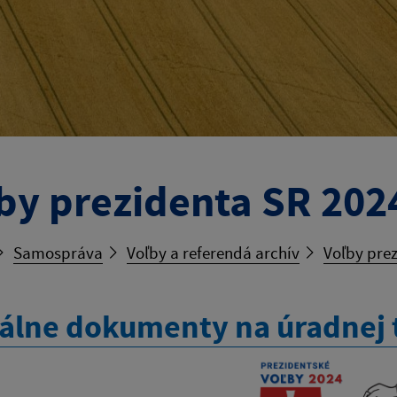
by prezidenta SR 202
Samospráva
Voľby a referendá archív
Voľby pre
álne dokumenty na úradnej 