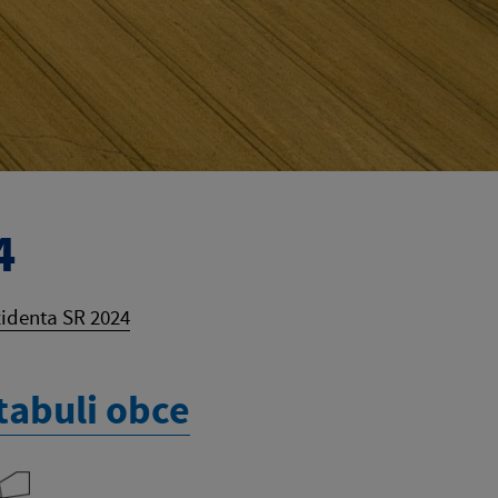
4
zidenta SR 2024
tabuli obce