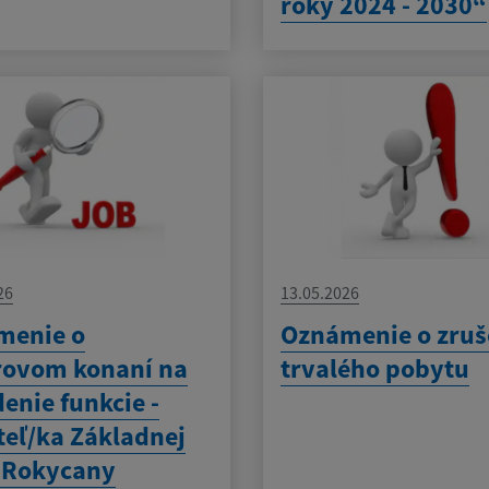
roky 2024 - 2030“
26
13.05.2026
menie o
Oznámenie o zruš
rovom konaní na
trvalého pobytu
enie funkcie -
teľ/ka Základnej
 Rokycany