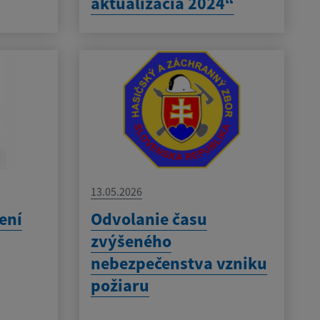
aktualizácia 2024“
13.05.2026
ení
Odvolanie času
zvýšeného
nebezpečenstva vzniku
požiaru