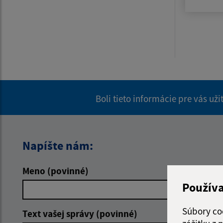
Boli tieto informácie pre vás už
Napíšte nám:
Meno (povinné)
E-mailová 
Použív
Súbory co
Text vašej správy (povinné)