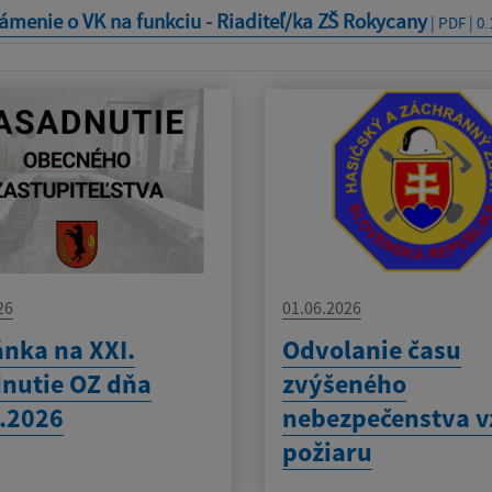
menie o VK na funkciu - Riaditeľ/ka ZŠ Rokycany
| PDF | 0
26
01.06.2026
nka na XXI.
Odvolanie času
nutie OZ dňa
zvýšeného
.2026
nebezpečenstva v
požiaru