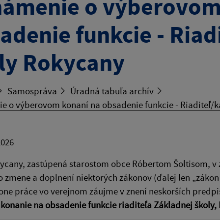
ámenie o výberovom
adenie funkcie - Riad
ly Rokycany
Samospráva
Úradná tabuľa archív
 o výberovom konaní na obsadenie funkcie - Riaditeľ/k
2026
cany, zastúpená starostom obce Róbertom Šoltisom, v zmy
o zmene a doplnení niektorých zákonov (ďalej len „zákon č
kone práce vo verejnom záujme v znení neskorších predpis
konanie na obsadenie funkcie riaditeľa Základnej školy,