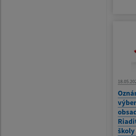
18.05.20
Ozná
výbe
obsad
Riadi
školy