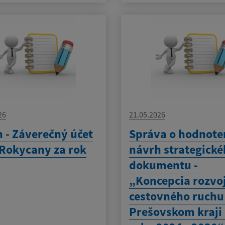
26
21.05.2026
 - Záverečný účet
Správa o hodnote
Rokycany za rok
návrh strategick
dokumentu -
„Koncepcia rozvo
cestovného ruchu
Prešovskom kraji