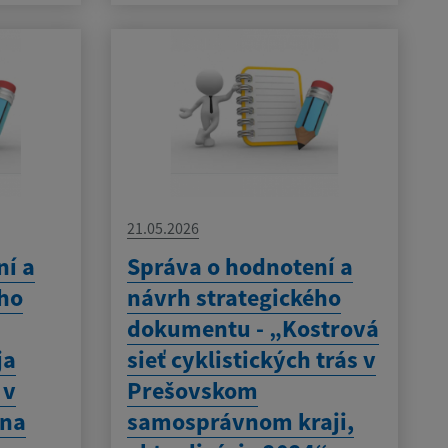
21.05.2026
ní a
Správa o hodnotení a
ého
návrh strategického
dokumentu - „Kostrová
ja
sieť cyklistických trás v
 v
Prešovskom
 na
samosprávnom kraji,