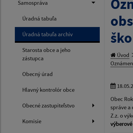
Ozn
Samospráva
obs
Úradná tabuľa
ško
Úradná tabuľa archív
Starosta obce a jeho
Úvod
zástupca
Oznámenie
Obecný úrad
18.05.
Hlavný kontrolór obce
Obec Roky
Obecné zastupiteľstvo
správe a 
Z.z. o vý
Komisie
výberové 