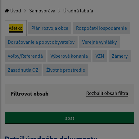
Úvod
Samospráva
Úradná tabuľa
Všetko
Plán rozvoja obce
Rozpočet-Hospodárenie
Doručovanie a pobyt obyvateľov
Verejné vyhlášky
Voľby/Referendá
Výberové konania
VZN
Zámery
Zasadnutia OZ
Životné prostredie
Filtrovať obsah
Rozbaliť obsah filtra
Názov:
späť
Popis:
Detail úradného dokumentu