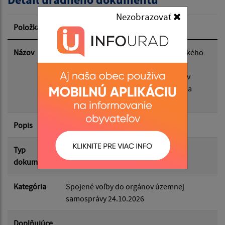
Dátum zverejnenia od:
Nezobrazovať
Položka
Informácia
Dátum zverejnenia do:
Názov
Harmonogram organizačno-technického
zabezpečenia volieb do orgánov
samosprávy obcí a volieb do orgánov
samosprávnych krajov v roku 2026 na
Filtrovať
Reset
podmienky obce Rokycany
Popis
Typ
Voľby/Referendá
dokumentu
Kategória
Spojené voľby do orgánov územnej
samosprávy 24.10.2026
Doplňujúce