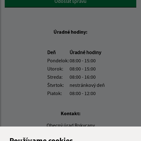
Odoslať správu
Úradné hodiny:
Deň
Úradné hodiny
Pondelok:
08:00 - 15:00
Utorok:
08:00 - 15:00
Streda:
08:00 - 16:00
Štvrtok:
nestránkový deň
Piatok:
08:00 - 12:00
Kontakt:
Obecný úrad Rokycany
Rokycany č. 45
Používame cookies
082 41 pošta Bajerov