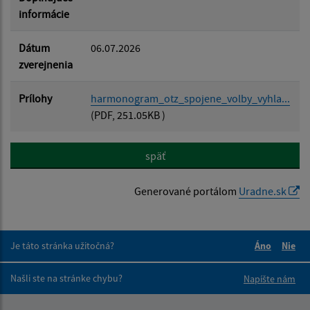
informácie
Dátum
06.07.2026
zverejnenia
Prílohy
harmonogram_otz_spojene_volby_vyhla...
(PDF, 251.05KB )
späť
Generované portálom
Uradne.sk
Je táto stránka užitočná?
Áno
Nie
Boli tieto 
Boli 
Našli ste na stránke chybu?
Napíšte nám