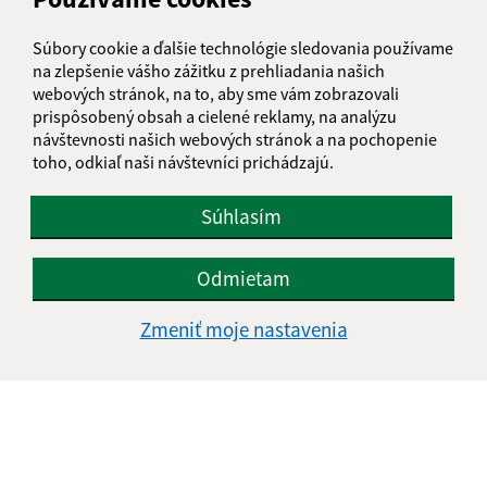
info@obecrokycany.sk
Súbory cookie a ďalšie technológie sledovania používame
+421 911 531 394
na zlepšenie vášho zážitku z prehliadania našich
webových stránok, na to, aby sme vám zobrazovali
IČO: 00327701
prispôsobený obsah a cielené reklamy, na analýzu
návštevnosti našich webových stránok a na pochopenie
toho, odkiaľ naši návštevníci prichádzajú.
Súhlasím
Odmietam
Zmeniť moje nastavenia