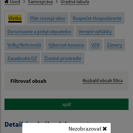
Úvod
Samospráva
Úradná tabuľa
Všetko
Plán rozvoja obce
Rozpočet-Hospodárenie
Doručovanie a pobyt obyvateľov
Verejné vyhlášky
Voľby/Referendá
Výberové konania
VZN
Zámery
Zasadnutia OZ
Životné prostredie
Filtrovať obsah
Rozbaliť obsah filtra
Názov:
späť
Popis:
Detail úradného dokumentu
Nezobrazovať
Dátum zverejnenia od: