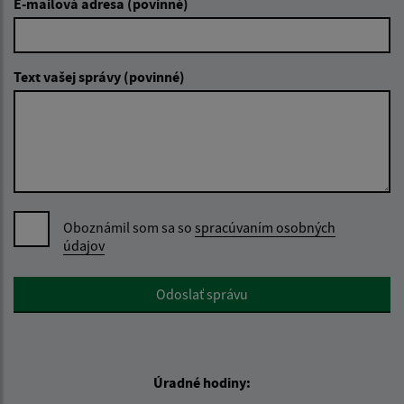
E-mailová adresa (povinné)
Text vašej správy (povinné)
Oboznámil som sa so
spracúvaním osobných
údajov
Google reCaptcha Response
Odoslať správu
Úradné hodiny: