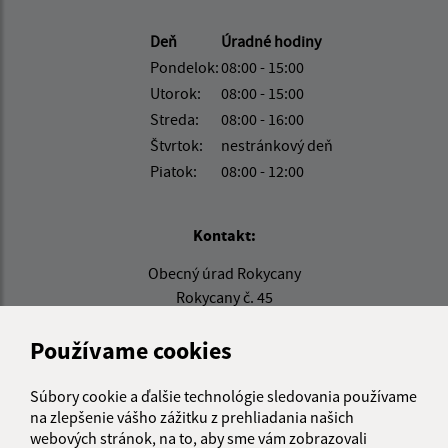
Deň
Úradné hodiny
Pondelok:
08:00 - 15:00
Utorok:
08:00 - 15:00
Streda:
08:00 - 16:00
Štvrtok:
nestránkový deň
Piatok:
08:00 - 12:00
Kontakt:
Obecný úrad Rokycany
Rokycany č. 45
082 41 pošta Bajerov
Používame cookies
info@obecrokycany.sk
+421 911 531 394
Súbory cookie a ďalšie technológie sledovania používame
na zlepšenie vášho zážitku z prehliadania našich
IČO: 00327701
webových stránok, na to, aby sme vám zobrazovali