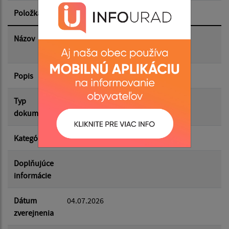
Položka
Informácia
Dátum zverejnenia do:
Názov
Zápisnica z XXI. zasadnutia zo dňa
11.06.2026
Popis
Filtrovať
Reset
Typ
Zasadnutia OZ
dokumentu
Kategória
Zápisnice OZ
Doplňujúce
informácie
Dátum
04.07.2026
zverejnenia