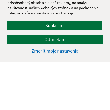
prispôsobený obsah a cielené reklamy, na analýzu
návštevnosti našich webových stránok a na pochopenie
toho, odkiaľ naši návštevníci prichádzajú.
Súhlasím
Odmietam
Zmeniť moje nastavenia
Informácie o stránke:
Vyhlásenie o prístupnosti
Autorské práva
Ochrana osobných údajov